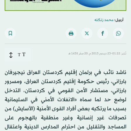
أربيل:
محمد زنكنه
T
نُشر: 01:22-23 ديسمبر 2013 م ـ 20 صفَر 1435 هـ
T
ناشد نائب في برلمان إقليم كردستان العراق نيجيرفان
بارزاني، رئيس حكومة إقليم كردستان العراق، ومسرور
بارزاني، مستشار الأمن القومي في كردستان، التدخل
لوضع حد لما سماه «الانفلات الأمني في السليمانية
بسبب ما يرتكبه بعض أفراد القوى الأمنية (الآسايش) من
تصرفات غير إنسانية وغير منطقية بالهجوم على
المساجد والتقليل من احترام المدارس الدينية واعتقال