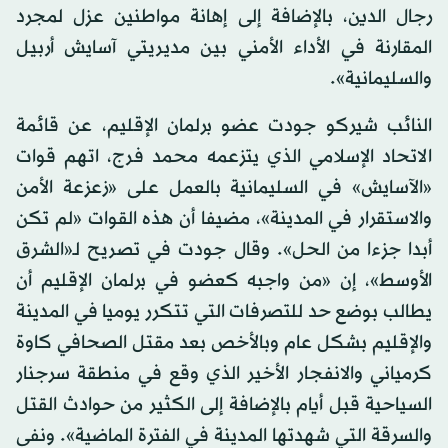
رجال الدين، بالإضافة إلى إهانة مواطنين عزل لمجرد
المقارنة في الأداء الأمني بين مديريتي آسايش أربيل
والسليمانية».
النائب شيركو جودت عضو برلمان الإقليم، عن قائمة
الاتحاد الإسلامي الذي يتزعمه محمد فرج، اتهم قوات
«الآسايش» في السليمانية بالعمل على «زعزعة الأمن
والاستقرار في المدينة»، مضيفا أن هذه القوات «لم تكن
أبدا جزءا من الحل». وقال جودت في تصريح لـ«الشرق
الأوسط»، إن «من واجبه كعضو في برلمان الإقليم أن
يطالب بوضع حد للتصرفات التي تتكرر يوميا في المدينة
والإقليم بشكل عام وبالأخص بعد مقتل الصحافي كاوة
كرمياني والانفجار الأخير الذي وقع في منطقة سرجنار
السياحية قبل أيام بالإضافة إلى الكثير من حوادث القتل
والسرقة التي شهدتها المدينة في الفترة الماضية». ونفى