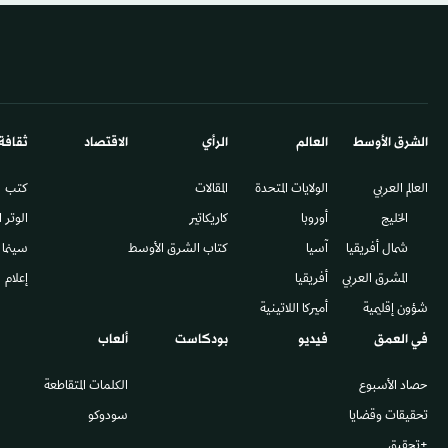
الشرق الأوسط​
العالم
الرأي
الاقتصاد
ثقافة
العالم العربي
الولايات المتحدة
المقالات
كتب
الخليج
أوروبا
كاريكاتير
الوتر 
شمال أفريقيا
آسيا
كتاب الشرق الأوسط
سينما
المشرق العربي
أفريقيا
إعلام
شؤون إقليمية
أميركا اللاتينية
في العمق
فيديو
بودكاست
ألعاب
حصاد الأسبوع
الكلمات المتقاطعة
تحقيقات وقضايا
سودوكو
+تحقيق