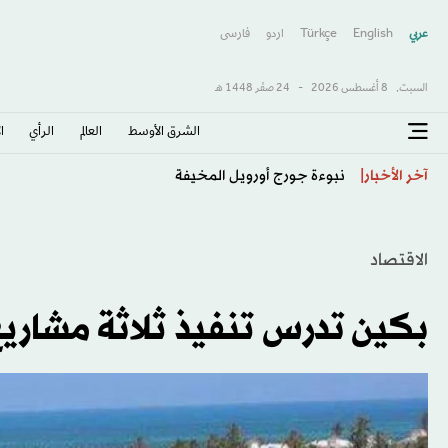
عربي
English
Türkçe
اردو
فارسى
السبت,
8 أغسطس 2026
-
24 صفَر 1448 هـ
الشرق الأوسط​
العالم
الرأي
ا
إصابة 3 عسكريين لبنانيين خلال تفكيك ذخائر في جنوب البلاد
آخر الأخبار
الاقتصاد
بكين تدرس تنفيذ ثلاثة مشار