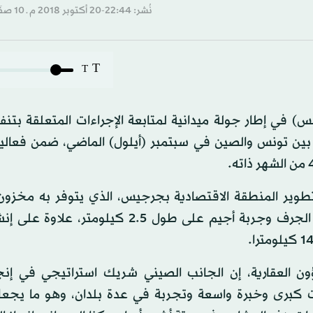
نُشر: 22:44-20 أكتوبر 2018 م ـ 10 صفَر 1440 هـ
T
T
ي إطار جولة ميدانية لمتابعة الإجراءات المتعلقة بتنفيذ
 بين تونس والصين في سبتمبر (أيلول) الماضي، ضمن فعالي
تطوير المنطقة الاقتصادية بجرجيس، الذي يتوفر به مخزون
تناهز مساحته الألف هكتار، ومد جسر يربط بين منطقة الجرف وجربة أجيم على طول 2.5 كي
ؤون العقارية، إن الجانب الصيني شريك استراتيجي في إنج
كبرى وخبرة واسعة وتجربة في عدة بلدان، وهو ما يجعل