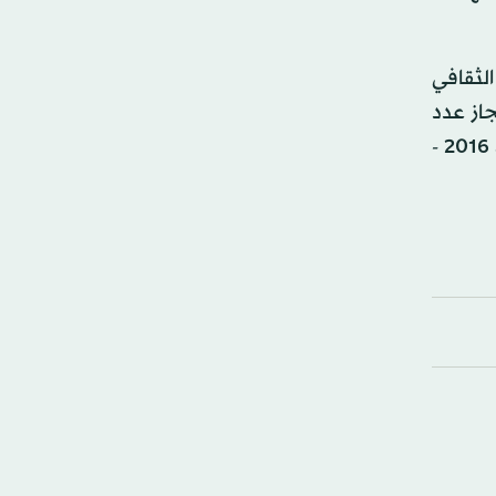
لثقافي
 في إنجاز عدد
من مشاريع التنمية في تونس، خاصة منها المشاريع الكبرى المبرمجة في مجال البنية التحتية ضمن المخطط التنموي 2016 -