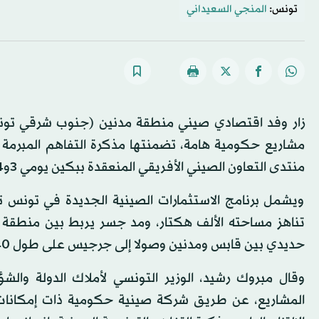
تونس:
المنجي السعيداني
زار وفد اقتصادي صيني منطقة مدنين (جنوب شرقي تونس) ف
مشاريع حكومية هامة، تضمنتها مذكرة التفاهم المبرمة
منتدى التعاون الصيني الأفريقي المنعقدة ببكين يومي 3و4 من الشهر ذاته.
ويشمل برنامج الاستثمارات الصينية الجديدة في تونس 
حديدي بين قابس ومدنين وصولا إلى جرجيس على طول 140 كيلومترا.
وقال مبروك رشيد، الوزير التونسي لأملاك الدولة والش
المشاريع، عن طريق شركة صينية حكومية ذات إمكانات 