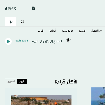
في العمق
فيديو
بودكاست
ألعاب
المزيد
استمع إلى "إيجاز" اليوم
12:34 دقيقه
الأكثر قراءة
اليوم
الأسبوع