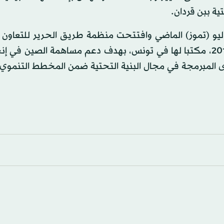
ة ببن قردان.
يو (تموز) الماضي وافتتحت منظمة طريق الحرير للتعاون ا
والاقتصادي الدولي الصينية (سيكو) في أبريل (نيسان) 2017، مكتبا لها في تونس، بهدف دعم مساهمة الصين