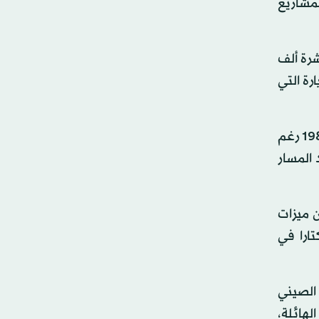
لمشاريع
شرة ألف
رة التي
كما عاين الوفد الصيني مسلك إنجاز مشروع السكة الحديدية الرابط بين قابس ومدنين، وهو مشروع معطل منذ سنة 1986 رغم
 المسار
ن ميزات
ار إقرار مشروع لتطوير المنطقة الاقتصادية بجرجيس على مساحة 150 هكتارا في
 الصيني
لهائلة،