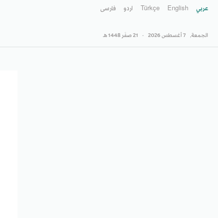
عربي
English
Türkçe
اردو
فارسى
الجمعة,
7 أغسطس 2026
-
21 صفَر 1448 هـ