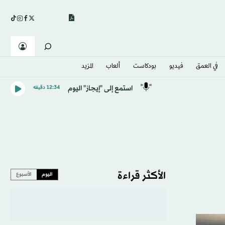
في العمق
فيديو
بودكاست
ألعاب
المزيد
استمع إلى "إيجاز" اليوم
12:34 دقيقه
الأكثر قراءة
اليوم
الأسبوع