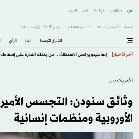
عربي
English
Türkçe
اردو
فارسى
الجمعة,
7 أغسطس 2026
-
23 صفَر 1448 هـ
الرياض
℃
33
سماء صافية
الشرق الأوسط​
العالم
الرأي
ا
طرابزون يكتب صفحة جديدة مع صلاح… استقبال أسطور
آخر الأخبار
الأميركيتين
وثائق سنودن: التجسس الأمير
الأوروبية ومنظمات إنسانية