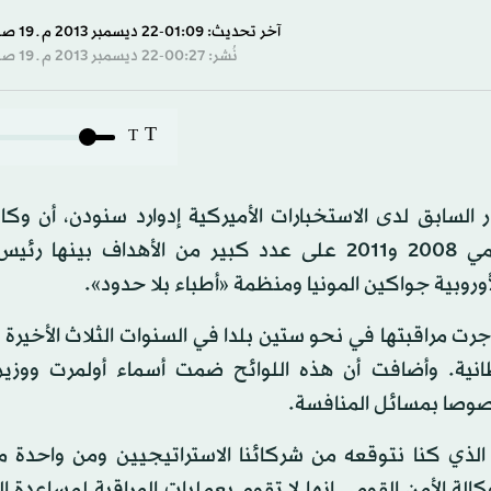
آخر تحديث: 01:09-22 ديسمبر 2013 م ـ 19 صفَر 1435 هـ
نُشر: 00:27-22 ديسمبر 2013 م ـ 19 صفَر 1435 هـ
T
T
سابق لدى الاستخبارات الأميركية إدوارد سنودن، أن وكالة
القومي الأميركية ونظيرتها البريطانية تجسستا بين عامي 2008 و2011 على عدد كبير من الأهداف بي
وروبية جواكين المونيا ومنظمة «أطباء بلا حدود».
 مراقبتها في نحو ستين بلدا في السنوات الثلاث الأخيرة 
ريطانية. وأضافت أن هذه اللوائح ضمت أسماء أولمرت ووزير 
خصوصا بمسائل المنافسة.
لذي كنا نتوقعه من شركائنا الاستراتيجيين ومن واحدة من
الة الأمن القومي إنها لا تقوم بعمليات المراقبة لمساعدة 