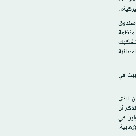
يركية».
ا صندوق
ت منظمة
لتشكيك
يدانية
سببت في
، الذي
ذكر أن
لين في
رهابية،