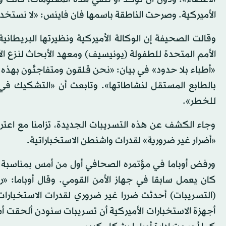
الأميركية. وصرحت الناطقة باسمها فان فاينس: «لا نستخدم
وقالت الصحيفة إن الوكالة الأميركية ونظيرتها البريطان
الأمم المتحدة للطفولة (يونيسيف) ومعهد الأبحاث لنزع ا
«أطباء بلا حدود» في بيان: «نحن قلقون ومتفاجئون بهذه
بالطابع المستقل لنشاطاتها». وتابعت أن «التشكيك في 
للخطر».
وجاء الكشف عن هذه التسريبات الجديدة، تزامنا مع اعترا
«أضرار غير ضرورية» لقدرات واشنطن الاستخباراتية.
ورفض أوباما في مؤتمره الصحافي أول من أمس بمناسبة ن
كان يعمل سابقا في جهاز الأمن القومي. وقال أوباما: «
(التسريبات) أحدثت ضررا غير ضروري لقدرات الاستخبارات
أجهزة الاستخبارات الأميركية أن تسريبات سنودن ألحقت أضرا