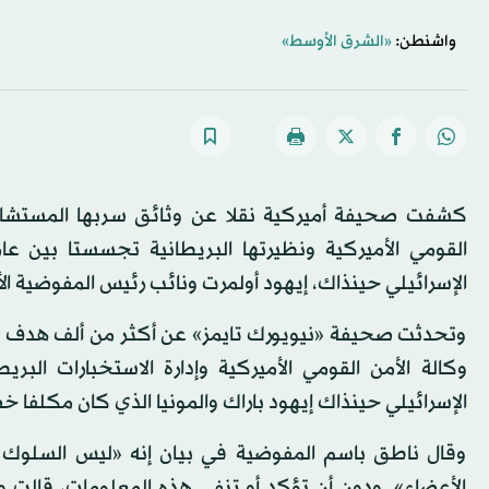
واشنطن:
«الشرق الأوسط»
كشفت صحيفة أميركية نقلا عن وثائق سربها المستشار ال
الإسرائيلي حينذاك، إيهود أولمرت ونائب رئيس المفوضية الأ
وتحدثت صحيفة «نيويورك تايمز» عن أكثر من ألف هدف جرت
وكالة الأمن القومي الأميركية وإدارة الاستخبارات الب
الإسرائيلي حينذاك إيهود باراك والمونيا الذي كان مكلفا 
وقال ناطق باسم المفوضية في بيان إنه «ليس السلوك ا
الأعضاء». ودون أن تؤكد أو تنفي هذه المعلومات، قالت وك