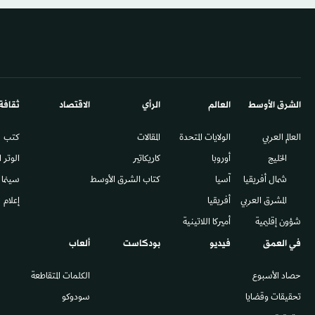
الشرق الأوسط​
العالم
الرأي
الاقتصاد
ثقافة
العالم العربي
الولايات المتحدة
المقالات
كتب
الخليج
أوروبا
كاريكاتير
الوتر 
شمال أفريقيا
آسيا
كتاب الشرق الأوسط
سينما
المشرق العربي
أفريقيا
إعلام
شؤون إقليمية
أميركا اللاتينية
في العمق
فيديو
بودكاست
ألعاب
حصاد الأسبوع
الكلمات المتقاطعة
تحقيقات وقضايا
سودوكو