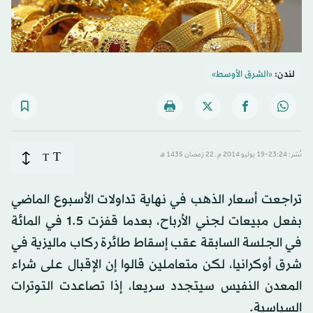
لندن:
«الشرق الأوسط»
T
نُشر: 23:24-19 يوليو 2014 م ـ 22 رَمضان 1435 هـ
T
تراجعت أسعار الذهب في نهاية تداولات الأسبوع الماضي
بفعل مبيعات لجني الأرباح، بعدما قفزت 5.‏1 في المائة
في الجلسة السابقة عقب إسقاط طائرة ركاب ماليزية في
شرق أوكرانيا، لكن متعاملين قالوا إن الإقبال على شراء
المعدن النفيس سيتجدد سريعا، إذا تصاعدت التوترات
السياسية.