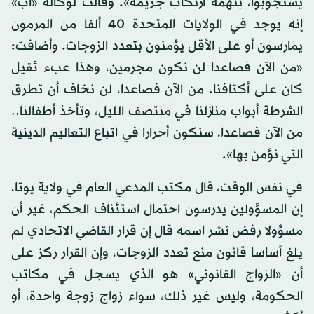
يستجوبوا، بتهمة ارتكاب جريمة». وقالت لوكالة «آب»
إنه يوجد في الولايات المتحدة 40 ألفا من المرمون
يمارسون أو على الأقل يؤمنون بتعدد الزوجات. وأضافت:
«من الآن فصاعدا لن نكون مجرمين، وهذا عبء ثقيل
كان على أكتافنا. من الآن فصاعدا، لن نخاف أن تطرق
الشرطة أبواب منازلنا في منتصف الليل، وتأخذ أطفالنا..
من الآن فصاعدا، سنكون أحرارا في اتباع التعاليم الدينية
التي نؤمن بها».
في نفس الوقت، قال مكتب المدعي العام في ولاية يوتا،
إن المسؤولين يدرسون احتمال استئناف الحكم، غير أن
مسؤولا رفض نشر اسمه قال إن قرار القاضي الاتحادي لم
يلغ أساسا قانون منع تعدد الزوجات، وإن القرار ركز على
أن «الزواج القانوني» هو الذي يسجل في مكاتب
الحكومة، وليس غير ذلك، سواء زواج زوجة واحدة، أو