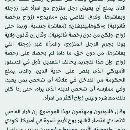
الذي يمنع أن يعيش رجل متزوج مع امرأة غير زوجته
ويعاشرها. وفرق القاضي بين «ماريدج» (زواج برخصة
قانونية) و«كوهابيتيشان» (معاشرة جنسية، وربما حتى
زواج، ولكن من دون رخصة قانونية). وقال إن قانون ولاية
يوتا يجرم الرجل المتزوج، والمرأة غير زوجته التي
يعاشرها، من دون حق، ما داما لم يحصلا على رخصة
زواج. وإن هذا التجريم يخالف التعديل الأول في الدستور
الأميركي الذي ينص على حرية الدين، والذي يمنع
الحكومة من التدخل في علاقة أي شخص بمن يعبد،
وفي ممارسة أي شخص لدينه الذي يراه، حتى إذا كان
ذلك معاشرة وليس زواج أكثر من امرأة.
وقال قانونيون ومهتمون بهذا الموضوع، إن قرار القاضي
الاتحادي انتصار لأشهر زوج لأربع نسوة في أميركا، كودي
براون ولزوجاته الأربع. وصاروا مشهورين بسبب مسلسل