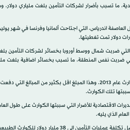
ة، ما تسبب بأضرار لشركات التأمين بلغت ملياري دولار، و
العاصفة اندرياس، التي اجتاحت ألمانيا وفرنسا في شهر يوليو
رات دولار تمت تغطيتها.
التي ضربت شمال ووسط أوروبا بخسائر لشركات التأمين بلغت
التي ضربت نفس المنطقة، ما تسبب بخسائر اضافية بلغت مليا
وبذلك كان على شركات التأمين تقديم 44 مليار دولار لكوارث عام 2013. وهذا المبلغ اقل بكثير من المبالغ 
ات الاقتصادية للأضرار التي سببتها الكوارث على طول العا
لعام الذي يليه.
وفيما يتعلق بالعام 2013 تتوقع شركة "سويس ري" ان تصل تكلفة عمليات التأمين الى 38 مليار دول