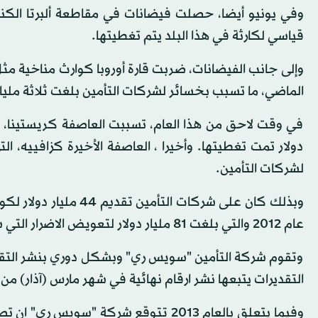
وفي يونيو أيضا، حصلت فيضانات في مقاطعة ألبرتا الكندي
قياسي لكارثة في هذا البلد يتم تغطيتها.
وإلى جانب الفيضانات، ضربت قارة أوروبا كوارث مناخية مثل 
الماضي، ما تسبب بخسائر لشركات التأمين بلغت ثلاثة مليا
في وقت لاحق من هذا العام، تسببت العاصفة كريستينا، 
دولار تمت تغطيتها. وأخيرا ، العاصفة الأخيرة كزافييه، 
لشركات التأمين.
عام 2012 والتي بلغت 81 مليار دولار لتعويض الاضرار التي سببتها تلك الكوارث.
وتقوم شركة التأمين "سويس ري" وبشكل دوري بنشر التقدير
التقديرات يتبعها نشر ارقام نهائية في شهر مارس (آذار) من ا