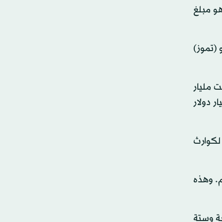
هو مبلغ
 (تموز)
 مليار
ر دولار
التي دفعت لكوارث
م. وهذه
ار للكوارث الطبيعية وستة