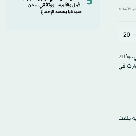
5
الأمل والألم»... ووثائقي سجن
صيدنايا يحصد الإجماع
20
20 الى 130 مليار دولار اميركي، وذلك
وارث في
ية بلغت