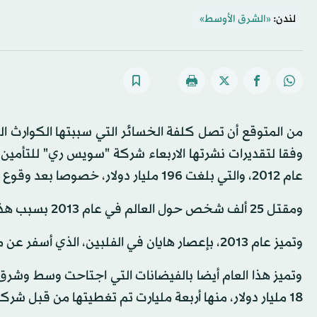
لندن:
«الشرق الأوسط»
وفقا لتقديرات نشرتها الاربعاء شركة "سويس ري" للتأمين. 
عام 2012، والتي بلغت 196 مليار دولار، خصوصا بعد وقوع إعصار ساندي والجفاف في الولايات المتحدة.
ومقتل 25 ألف شخص حول العالم في عام 2013 بسبب هذه الكوارث.
وتميز عام 2013، بإعصار هايان في الفلبين، الذي أسفر عن مقتل سبعة آلاف شخص، وهو أعنف حدث خلال هذا العام.
وتميز هذا العام أيضا بالفيضانات التي اجتاحت وسط وشرق
18 مليار دولار، منها أربعة مليارت تم تغطيتها من قبل شركات التأمين.