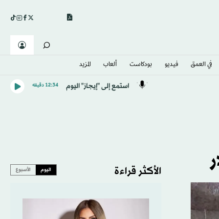
في العمق
فيديو
بودكاست
ألعاب
المزيد
استمع إلى "إيجاز" اليوم
12:34 دقيقه
الأكثر قراءة
اليوم
الأسبوع