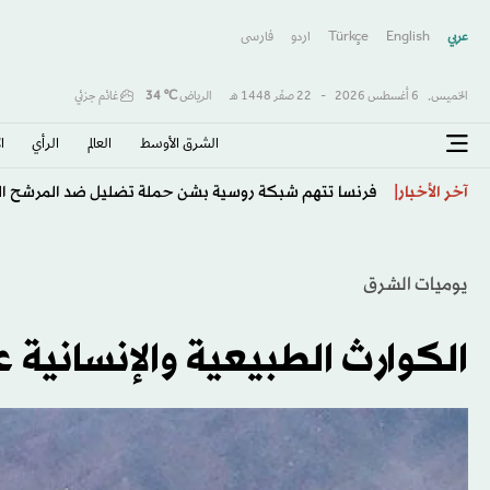
عربي
English
Türkçe
اردو
فارسى
الخميس,
6 أغسطس 2026
-
22 صفَر 1448 هـ
الرياض
℃
34
غائم جزئي
الشرق الأوسط​
العالم
الرأي
ا
فرنسا تتهم شبكة روسية بشن حملة تضليل ضد المرشح الر
آخر الأخبار
يوميات الشرق
الكوارث الطبيعية والإنسانية عام 2013 ستكلف 130 مليار