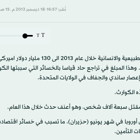
نُشر: 16:57-18 ديسمبر 2013 م ـ 15 صفَر 1435 هـ
T
T
من المتوقع أن تصل كلفة الخسائر التي سببتها الكوارث الطبيعية والانسانية خلال عام 13
وهذا المبلغ في تراجع حاد قياسا بالخسائر التي سببتها الك
 أوروبا في شهر يونيو (حزيران)، ما تسبب في خسائر اقتصاد