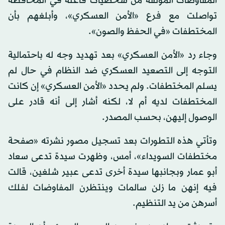
المفاوضات المؤلفة من شخصيات فاعلة في المحافظة
تواصلت مع فرع «الأمن العسكري»، وأبلغهم بأن
المختطفات «في الحفظ والصون».
وجاء رد «الأمن العسكري» بعد تهديد وجه له باحتمالية
التوجه إلى التصعيد العسكري ضد النظام في حال لم
يسلم المختطفات. ولم يحدد «الأمن العسكري» إن كانت
المختطفات لديه أم لا، لكنه أشار إلى أنه قادر على
الوصول إليهن، بحسب المصدر.
وتأتي هذه التطورات بعد تسجيل مصور نشرته «صفحة
مختطفات السويداء»، أمس، وظهرت سيدة تدعى سعاد
أبو عمار وبجانبها سيدة أخرى تدعى عبير شلغين، قالت
فيه إنهن ما زلن سالمات وينتظرن المفاوضات لفلك
أسرهن من يد التنظيم.