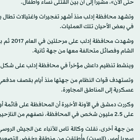
حتى الآن»، مشيراً إلى أن بين القتلى نساء وأطفال.
وتشهد محافظة إدلب منذ أشهر تفجيرات واغتيالات تطال
في بعض الأحيان تلك العمليات.
الشام وفصائل متحالفة معها من جهة ثانية.
وينشط تنظيم داعش مؤخراً في محافظة إدلب على شكل خلاي
وتستهدف قوات النظام من جهتها منذ أيام بقصف مدفعي و
عسكرية إلى المناطق المجاورة.
وكررت دمشق في الآونة الأخيرة أن المحافظة على قائمة أو
على 2.5 مليون شخص في المحافظة، نصفهم من النازحين.
من جهة أخرى، نقلت وكالة تاس للأنباء عن الجيش الروسي
سوريا أمس (السبت) وأُطلقت من منطقة «خفض التصعيد»