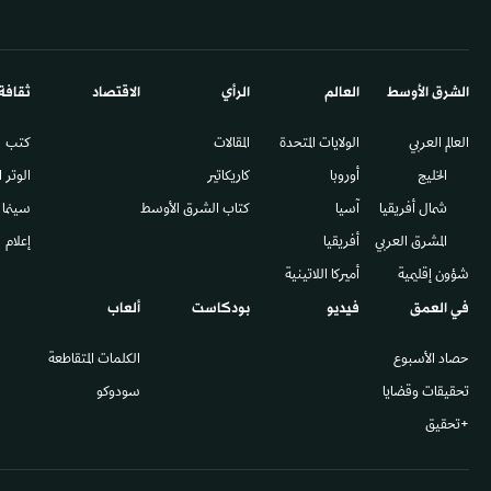
الشرق الأوسط​
العالم
الرأي
الاقتصاد
ثقافة
العالم العربي
الولايات المتحدة
المقالات
كتب
الخليج
أوروبا
كاريكاتير
الوتر 
شمال أفريقيا
آسيا
كتاب الشرق الأوسط
سينما
المشرق العربي
أفريقيا
إعلام
شؤون إقليمية
أميركا اللاتينية
في العمق
فيديو
بودكاست
ألعاب
حصاد الأسبوع
الكلمات المتقاطعة
تحقيقات وقضايا
سودوكو
+تحقيق