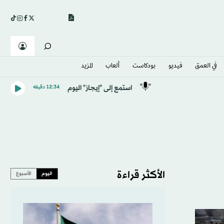
في العمق
فيديو
بودكاست
ألعاب
المزيد
استمع إلى "إيجاز" اليوم
12:34 دقيقه
الأكثر قراءة
اليوم
الأسبوع