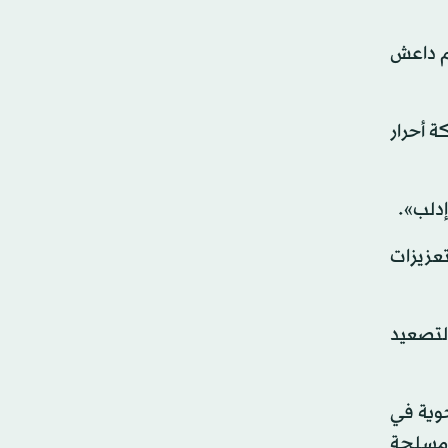
م داعش
جهة وحركة أحرار
دلب».
عزيزات
التصعيد
وية في
 مسلحة