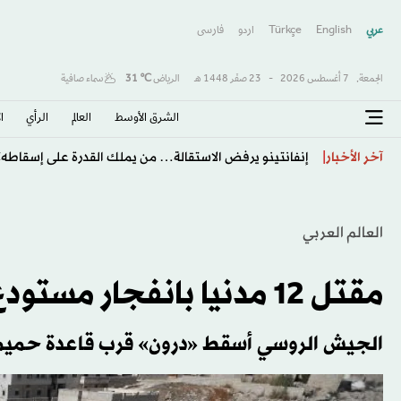
عربي
English
Türkçe
اردو
فارسى
الجمعة,
7 أغسطس 2026
-
23 صفَر 1448 هـ
الرياض
℃
31
سماء صافية
الشرق الأوسط​
العالم
الرأي
ا
طرابزون يكتب صفحة جديدة مع صلاح… استقبال أسطور
آخر الأخبار
العالم العربي
مقتل 12 مدنيا بانفجار مستودع أسلحة في ريف إدلب
الجيش الروسي أسقط «درون» قرب قاعدة حميم