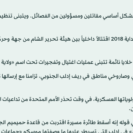
 بشكل أساسي مقاتلين ومسؤولين من الفصائل. ويتبنى تنظي
وشهدت محافظة إدلب على مرحلتين في العام 2017 ثم بداية 2018 اقتتالاً داخلياً بين هيئة تحرير الشام من 
ا نائمة تتبنى عمليات اغتيال وتفجيرات تحت اسم «ولاية إ
صاروخي مناطق في ريف إدلب الجنوبي، تزامنا مع إرسالها ت
لوياتها العسكرية، في وقت تحذر الأمم المتحدة من تداعيات 
 قوله إنه أسقط طائرة مسيرة اقتربت من قاعدة حميميم الج
 في إدلب التي تسيطر عليها ما وصفتها موسكو «جماعات