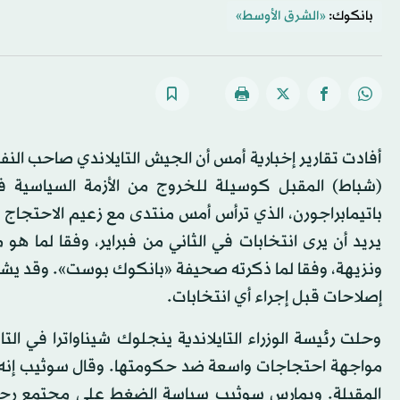
بانكوك:
«الشرق الأوسط»
أفادت تقارير إخبارية أمس أن الجيش التايلاندي صاحب النفوذ
(شباط) المقبل كوسيلة للخروج من الأزمة السياسية في ا
باتيمابراجورن، الذي ترأس أمس منتدى مع زعيم الاحتجاج
يريد أن يرى انتخابات في الثاني من فبراير، وفقا لما ه
ونزيهة، وفقا لما ذكرته صحيفة «بانكوك بوست». وقد ي
إصلاحات قبل إجراء أي انتخابات.
وحلت رئيسة الوزراء التايلاندية ينجلوك شيناواترا في الت
مواجهة احتجاجات واسعة ضد حكومتها. وقال سوثيب إنه 
المقبلة. ويمارس سوثيب سياسة الضغط على مجتمع رجال 