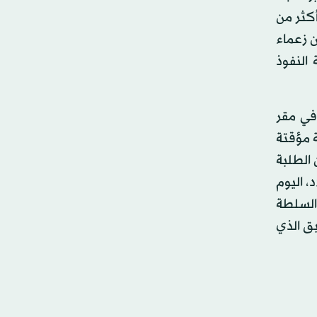
كثر من
 زعماء
النفوذ
160 ألف متظاهر مكتبها في مقر
 مؤقتة
 الطلبة
 اليوم
 السلطة
ق الذي