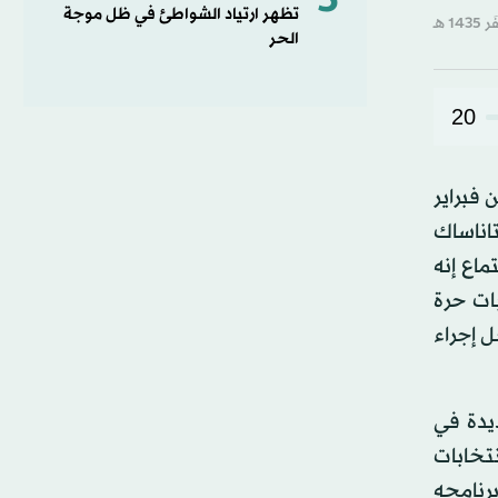
5
تظهر ارتياد الشواطئ في ظل موجة
الحر
20
 فبراير
اناساك
اع إنه
بات حرة
 إجراء
ديدة في
تخابات
رنامجه