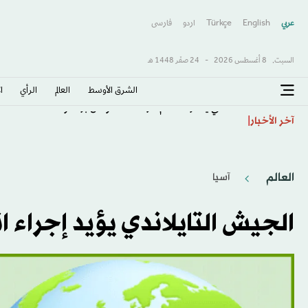
عربي
English
Türkçe
اردو
فارسى
السبت,
8 أغسطس 2026
-
24 صفَر 1448 هـ
الشرق الأوسط​
العالم
الرأي
ا
الأهلي يتحرك لضم مارك كاسادو من برشلونة
آخر الأخبار
العالم
آسيا
الجيش التايلاندي يؤيد إجراء ا