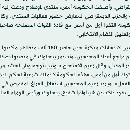
مقراطي. وأطلقت الحكومة أمس، منتدى للإصلاح ودعت إليه أ
الحزب الديمقراطي المعارض حضور فعاليات المنتدى. وكان
حكومة التقوا أول من أمس مع قادة القوات المسلحة صاحبة 
عليق النظام الانتخابي.
وكانت رئيسة الوزراء ينجلوك شيناواترا قد دعت يوم الاثنين لانتخابات مبكرة حين حاصر 
غم تراجع أعداد المحتجين. وتستمر ينجلوك في منصبها بصفة
براير المقبل. وقال زعيم الاحتجاج سوتيب توجسوبان لحشد من
وك أول من أمس، «هذه الحكومة لا تملك شرعية لحكم البلاد،
بالفعل». ويريد زعيم المحتجين استغلال الفراغ المفترض في
وذ تاكسين شيناواترا شقيق ينجلوك ورئيس الوزراء الساب