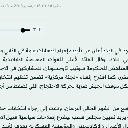
نُشر: 01:54-16 ديسمبر 2013 م ـ 13 صفَر 1435 هـ
T
T
 في البلاد أعلن عن تأييده إجراء انتخابات عامة في الثاني من
لبلاد. وقال القائد الأعلى للقوات المسلحة التايلاندية ت
 المناهض للحكومة سوثيب ثاوجسوبان، للمشاركين في الاجتم
و مقرر، كما اقترح إنشاء «لجنة مركزية» تضمن تنظيم انتخا
شكل موقف الجيش ضربة لحركة الاحتجاج، التي تضغط من أجل
اسع من الشهر الحالي البرلمان، ودعت إلى إجراء انتخابات ج
يريد تعيين مجلس شعب ليشرع إصلاحات سياسية قبيل الان
الأعمال والأكاديميين والمؤسسة العسكرية بهدف تأييد ب