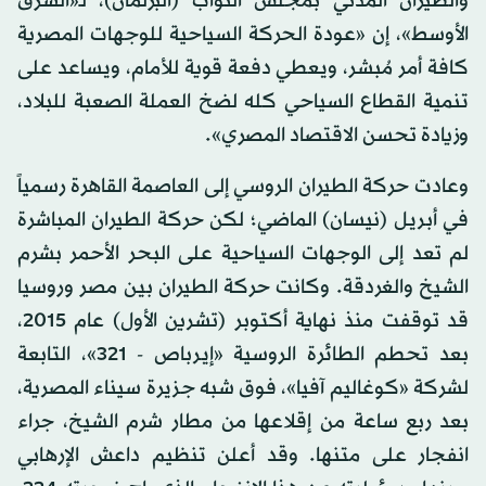
والطيران المدني بمجلس النواب (البرلمان)، لـ«الشرق
الأوسط»، إن «عودة الحركة السياحية للوجهات المصرية
كافة أمر مُبشر، ويعطي دفعة قوية للأمام، ويساعد على
تنمية القطاع السياحي كله لضخ العملة الصعبة للبلاد،
وزيادة تحسن الاقتصاد المصري».
وعادت حركة الطيران الروسي إلى العاصمة القاهرة رسمياً
في أبريل (نيسان) الماضي؛ لكن حركة الطيران المباشرة
لم تعد إلى الوجهات السياحية على البحر الأحمر بشرم
الشيخ والغردقة. وكانت حركة الطيران بين مصر وروسيا
قد توقفت منذ نهاية أكتوبر (تشرين الأول) عام 2015،
بعد تحطم الطائرة الروسية «إيرباص - 321»، التابعة
لشركة «كوغاليم آفيا»، فوق شبه جزيرة سيناء المصرية،
بعد ربع ساعة من إقلاعها من مطار شرم الشيخ، جراء
انفجار على متنها. وقد أعلن تنظيم داعش الإرهابي