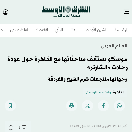
الرئيسية
الشرق الأوسط​
العالم
الرأي
الاقتصاد
ثقافة وفنون
صح
العالم العربي
موسكو تستأنف مباحثاتها مع القاهرة حول عودة
رحلات «الشارتر»
وجهاتها منتجعات شرم الشيخ والغردقة
القاهرة:
ولید عبد الرحمن
T
نُشر: 23:46-21 يونيو 2018 م ـ 08 شوّال 1439 هـ
T