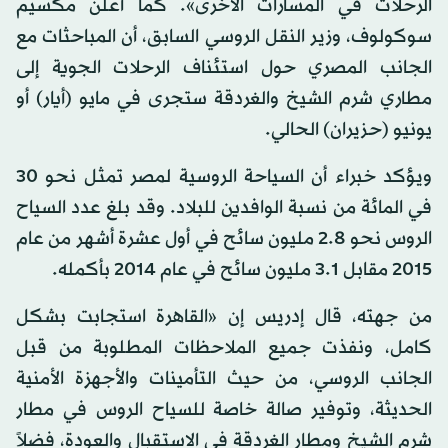
الرحلات في المسارات الأخرى». كما أعلن مكسيم
سوكولوف، وزير النقل الروسي السابق، أن المباحثات مع
الجانب المصري حول استئناف الرحلات الجوية إلى
مطاري شرم الشيخ والغردقة ستجرى في مايو (أيار) أو
يونيو (حزيران) الحالي.
ويؤكد خبراء أن السياحة الروسية لمصر تمثل نحو 30
في المائة من نسبة الوافدين للبلاد. وقد بلغ عدد السياح
الروس نحو 2.8 مليون سائح في أول عشرة أشهر من عام
2015 مقابل 3.1 مليون سائح في عام 2014 بأكمله.
من جهته، قال إدريس إن «القاهرة استجابت بشكل
كامل، ونفذت جميع الملاحظات المطلوبة من قبل
الجانب الروسي، من حيث التأمينات والأجهزة الأمنية
الحديثة، وتوفير صالة خاصة للسياح الروس في مطار
شرم الشيخ ومطار الغردقة في الاستقبال والعودة، فضلاً