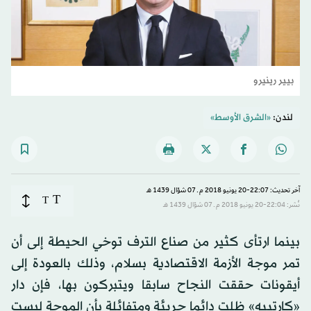
بيير رينيرو
لندن:
«الشرق الأوسط»
آخر تحديث: 22:07-20 يونيو 2018 م ـ 07 شوّال 1439 هـ
T
T
نُشر: 22:04-20 يونيو 2018 م ـ 07 شوّال 1439 هـ
بينما ارتأى كثير من صناع الترف توخي الحيطة إلى أن
تمر موجة الأزمة الاقتصادية بسلام، وذلك بالعودة إلى
أيقونات حققت النجاح سابقا ويتبركون بها، فإن دار
«كارتييه» ظلت دائما جريئة ومتفائلة بأن الموجة ليست