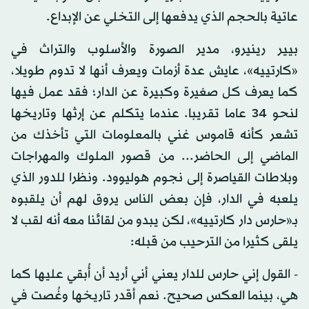
عاتية بالحجم الذي يدفعها إلى التخلي عن الإبداع.
بيير رينيرو، مدير الصورة والأسلوب والتراث في
«كارتييه»، عايش عدة أزمات ويعرف أنها لا تدوم طويلا،
كما يعرف كل صغيرة وكبيرة عن الدار؛ فقد عمل فيها
لنحو 34 عاما تقريبا. عندما يتكلم عن إرثها وتاريخها
تشعر كأنه قاموس غني بالمعلومات التي تأخذك من
الماضي إلى الحاضر... من قصور الملوك والمهراجات
وبلاطات القياصرة إلى نجوم هوليوود. ونظرا للدور الذي
يلعبه في الدار، فإن بعض الناس يروق لهم أن يلقبوه
بـ«حارس دار كارتييه»، لكن يبدو من لقائنا معه أنه لقب لا
يلقى كثيرا من الترحيب من قبله:
- القول إني حارس للدار يعني أني أريد أن أُبقي عليها كما
هي، بينما العكس صحيح. نعم أقدر تاريخها وغُصت في