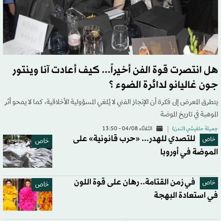
هل انتصرت قوة الفن أخيراً... كيف أعادت آنا وينتور
جون غاليانو لدائرة الضوء ؟
يتطرق المعرض إلى فكرة أن الإنجاز الفني لا يُلغي المسؤولية الأخلاقية، كما لا يمحو أثر
الموهبة في تاريخ الموضة
جميلة حلفيشي (لندن)
الثلاثاء 04/08 - 13:50
للتصدي للهدر... «حرب قانونية» على
خاص
خاص
الموضة في أوروبا
في زمن القتامة.. رهان على قوة اللون
خاص
خاص
في استعادة البهجة