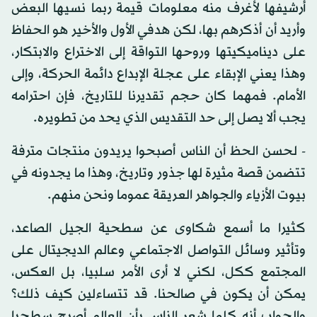
أرشيفها لأغرف منه معلومات قيمة ربما نسيها البعض
وأريد أن أذكرهم بها، لكن هدفي الأول والأخير هو الحفاظ
على ديناميكيتها وروحها التواقة إلى الاختراع والابتكار،
وهذا يعني الإبقاء على عجلة الإبداع دائمة الحركة، وإلى
الأمام. فمهما كان حجم تقديرنا للتاريخ، فإن احترامه
يجب ألا يصل إلى حد التقديس الذي يحد من تطويره.
- لحسن الحظ أن الناس أصبحوا يريدون منتجات مترفة
تتضمن قصة مثيرة لها جذور وتاريخ، وهذا ما يجدونه في
بيوت الأزياء والجواهر العريقة عموما ونحن منهم.
كثيرا ما أسمع شكاوى عن سطحية الجيل الصاعد،
وتأثير وسائل التواصل الاجتماعي وعالم الديجيتال على
المجتمع ككل، لكني لا أرى الأمر سلبيا، بل العكس،
يمكن أن يكون في صالحنا. قد تتساءلين كيف ذلك؟
والجواب أنه كلما شعر الناس بأن العالم أصبح سطحيا