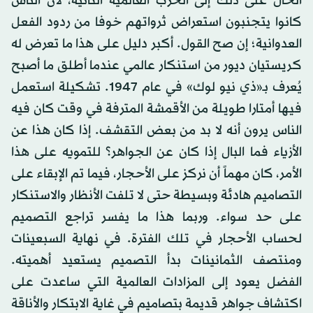
الحال على ذلك إلى الحرب العالمية الثانية، لأن الناس
كانوا يتجنبون استعراض ثرواتهم خوفا من ردود الفعل
العدوانية؛ إن صح القول. أكبر دليل على هذا ما تعرض له
كريستيان ديور من استنكار عالمي عندما أطلق ما أصبح
يُعرف بـ«ذي نيو لوك» في عام 1947. تشكيلة استعمل
فيها أمتارا طويلة من الأقمشة المترفة في وقت كان فيه
الناس يرون أنه لا بد من بعض التقشف. إذا كان هذا عن
الأزياء فما البال إذا كان عن الجواهر؟ للتمويه على هذا
الأمر، كان مهماً أن نركز على الأحجار، فيما تم الإبقاء على
التصاميم هادئة وبسيطة حتى لا تلفت الأنظار والاستنكار
على حد سواء. وربما هذا ما يفسر تراجع التصميم
لحساب الأحجار في تلك الفترة. في نهاية السبعينات
ومنتصف الثمانينات بدأ التصميم يستعيد أهميته.
الفضل يعود إلى المزادات العالمية التي ساعدت على
اكتشاف جواهر قديمة بتصاميم في غاية الابتكار والأناقة