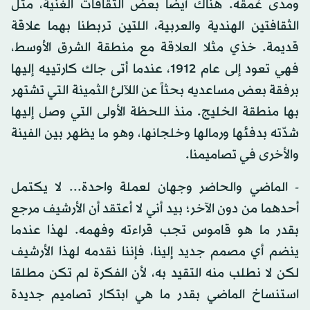
ومدى عُمقه. هناك أيضا بعض الثقافات الغنية، مثل
الثقافتين الهندية والعربية، اللتين تربطنا بهما علاقة
قديمة. خذي مثلا العلاقة مع منطقة الشرق الأوسط،
فهي تعود إلى عام 1912، عندما أتى جاك كارتييه إليها
برفقة بعض مساعديه بحثاً عن اللآلئ الثمينة التي تشتهر
بها منطقة الخليج. منذ اللحظة الأولى التي وصل إليها
شدّته بدفئها ورمالها وخلجانها، وهو ما يظهر بين الفينة
والأخرى في تصاميمنا.
- الماضي والحاضر وجهان لعملة واحدة... لا يكتمل
أحدهما من دون الآخر؛ بيد أني لا أعتقد أن الأرشيف مرجع
بقدر ما هو قاموس تجب قراءته وفهمه. لهذا عندما
ينضم أي مصمم جديد إلينا، فإننا نقدمه لهذا الأرشيف
لكن لا نطلب منه التقيد به، لأن الفكرة لم تكن مطلقا
استنساخ الماضي بقدر ما هي ابتكار تصاميم جديدة