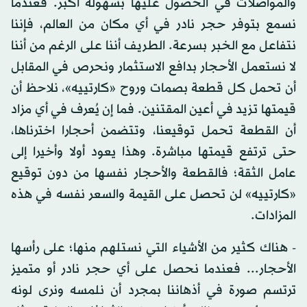
والمواصلات في الحصول عليها بسهولة أكبر. فعندما
نسمع بتوفر حجر نادر في أي مكان من العالم، فإننا
نتفاعل مع الخبر بسرعة. الطريف أننا على الرغم من أننا
لا نستعمل الأحجار بدافع الاستثمار ونحرص في المقابل
أن تحمل كل قطعة بصمات وروح «كارتييه»، نلاحظ أن
قيمتها تزيد في أعين المقتنين. فما إن يُعرف في أي مزاد
أن القطعة تحمل توقيعنا، وتتضمن أحجارا اخترناها،
حتى ترتفع قيمتها مباشرة. وهذا يعود أولا وأخيرا إلى
عامل الثقة؛ فالقطعة والأحجار نفسها من دون توقيع
«كارتييه» لن تحصل على القيمة والسعر نفسه في هذه
المزادات.
- هناك كثير من الأشياء التي نستلهم منها؛ على رأسها
الأحجار... فعندما نحصل على أي حجر نادر أو متميز
ترتسم صورة في أذهاننا بمجرد أن نلمسه ونرى لونه