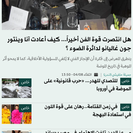
هل انتصرت قوة الفن أخيراً... كيف أعادت آنا وينتور
جون غاليانو لدائرة الضوء ؟
يتطرق المعرض إلى فكرة أن الإنجاز الفني لا يُلغي المسؤولية الأخلاقية، كما لا يمحو أثر
الموهبة في تاريخ الموضة
جميلة حلفيشي (لندن)
الثلاثاء 04/08 - 13:50
للتصدي للهدر... «حرب قانونية» على
خاص
خاص
الموضة في أوروبا
في زمن القتامة.. رهان على قوة اللون
خاص
خاص
في استعادة البهجة
مي عز الدين تلفت الاهتمام في مصر بـ«براند