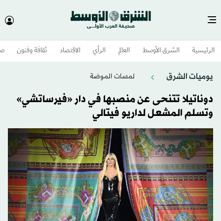
الرئيسية
الشرق الأوسط​
العالم
الرأي
الاقتصاد
ثقافة وفنون
صح
يوميات الشرق
لمسات الموضة
دوناتيلا تتنحى عن منصبها في دار «فيرساتشي»
وتسلم المشعل لداريو فيتالي