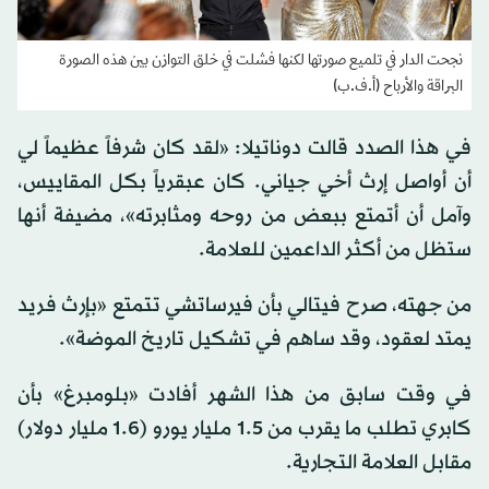
نجحت الدار في تلميع صورتها لكنها فشلت في خلق التوازن بين هذه الصورة
البراقة والأرباح (أ.ف.ب)
في هذا الصدد قالت دوناتيلا: «لقد كان شرفاً عظيماً لي
أن أواصل إرث أخي جياني. كان عبقرياً بكل المقاييس،
وآمل أن أتمتع ببعض من روحه ومثابرته»، مضيفة أنها
ستظل من أكثر الداعمين للعلامة.
من جهته، صرح فيتالي بأن فيرساتشي تتمتع «بإرث فريد
يمتد لعقود، وقد ساهم في تشكيل تاريخ الموضة».
في وقت سابق من هذا الشهر أفادت «بلومبرغ» بأن
كابري تطلب ما يقرب من 1.5 مليار يورو (1.6 مليار دولار)
مقابل العلامة التجارية.