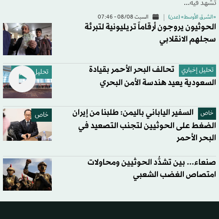
تشهد فيه…
«الشرق الأوسط» (عدن)
السبت 08/08 - 07:46
الحوثيون يروجون أرقاماً تريليونية لتبرئة
سجلهم الانقلابي
تحالف البحر الأحمر بقيادة
تحليل إخباري
تحليل إخباري
السعودية يعيد هندسة الأمن البحري
السفير الياباني باليمن: طلبنا من إيران
خاص
خاص
الضغط على الحوثيين لتجنب التصعيد في
البحر الأحمر
صنعاء... بين تشدُّد الحوثيين ومحاولات
امتصاص الغضب الشعبي