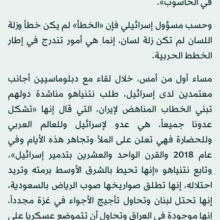
في الحاسوب».
وحسب مسؤول إسرائيلي فإن «الخطأ» لم يكن خطأ وزلة
اللسان لم تكن زلة لسان، إنما هي أمور تندرج في إطار
الخطط الحربية.
مساء أول من أمس، خلال لقاء مع دبلوماسيين أجانب
معتمدين لدى إسرائيل، طلب نتنياهو مناشدة دولهم
تبني الخطاب المناهض لإيران، التي قال إنها «تشكل
عدونا جميعاً، هي عدو لإسرائيل وللعالم العربي
وللحضارة فهي تعلن على الملأ وتجاهر هذه الأيام وفي
عام 2018 والقرن الواحد والعشرين بتدمير إسرائيل».
وتابع نتنياهو «إنها تحيط بالشرق الأوسط برمته وتريد
احتلاله، إنها تطلق صواريخها صوب الرياض بالسعودية،
إنها تحتل لبنان وتحاول تأجيج الأجواء في غزة مجدداً،
إنها موجودة في العراق وتحاول أن تتموضع عسكريا على