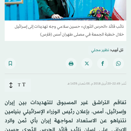
نائب قائد «الحرس الثوري» حسين سلامي وجه تهديدات إلى إسرائيل
خلال خطبة الجمعة في مصلى طهران أمس (فارس)
تل أبيب:
نظير مجلي
T
نُشر: 22:49-20 أبريل 2018 م ـ 05 شَعبان 1439 هـ
T
تفاقم التراشق غير المسبوق للتهديدات بين إيران
وإسرائيل، أمس، بإعلان رئيس الوزراء الإسرائيلي بنيامين
نتنياهو عن الاستعداد لمواجهة إيران بأي ثمن والرد
الإيراني على لسان نائب قائد الحرس الثوري حسين