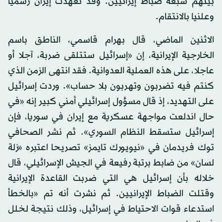
بينهم سبعة ضباط إيرانيين. وقد تعهدت إيران رسميا
وعلنيا بالانتقام.
الاثنين الماضي، قال بهرام قاسمي، الناطق باسم
الخارجية الإيرانية، إن «إسرائيل ستتلقى ضربة، آجلا أو
عاجلا، على هذه العملية العدوانية. فقد انتهى الزمن الذي
كنتم فيه تضربون وتهربون بلا حساب». وردت إسرائيل
على التهديد، إذ قال مسؤول إسرائيلي أمني كبير إنه «في
حال اندلعت مواجهة عسكرية مع إيران في سوريا، فإن
إسرائيل ستسقط النظام السوري». ثم نشر الصحافي
توك فريدمان في «نيويورك تايمز» تصريحا اعتبره «زلة
لسان» من ضابط برتبة رفيعة في الجيش الإسرائيلي، قال
خلاله بأن إسرائيل هي التي ضربت القاعدة الإيرانية
وقتلت الضباط الإيرانيين. ثم نشرت أنه تم «بالخطأ
استدعاء قوات الاحتياط في إسرائيل، وذلك نتيجة لخلل