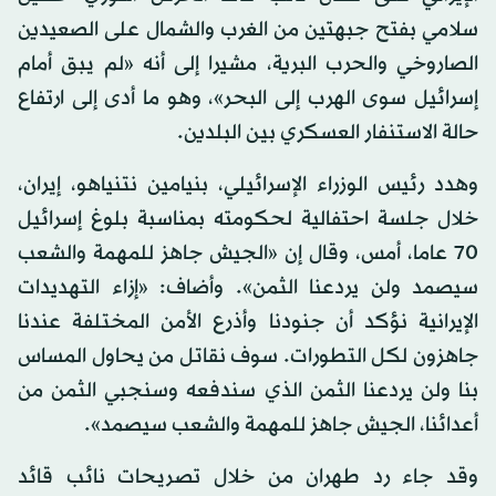
سلامي بفتح جبهتين من الغرب والشمال على الصعيدين
الصاروخي والحرب البرية، مشيرا إلى أنه «لم يبق أمام
إسرائيل سوى الهرب إلى البحر»، وهو ما أدى إلى ارتفاع
حالة الاستنفار العسكري بين البلدين.
وهدد رئيس الوزراء الإسرائيلي، بنيامين نتنياهو، إيران،
خلال جلسة احتفالية لحكومته بمناسبة بلوغ إسرائيل
70 عاما، أمس، وقال إن «الجيش جاهز للمهمة والشعب
سيصمد ولن يردعنا الثمن». وأضاف: «إزاء التهديدات
الإيرانية نؤكد أن جنودنا وأذرع الأمن المختلفة عندنا
جاهزون لكل التطورات. سوف نقاتل من يحاول المساس
بنا ولن يردعنا الثمن الذي سندفعه وسنجبي الثمن من
أعدائنا، الجيش جاهز للمهمة والشعب سيصمد».
وقد جاء رد طهران من خلال تصريحات نائب قائد