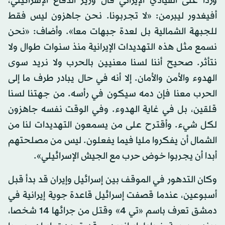
وردا على القيادي الإيراني قال وزير الدفاع الإسرائيلي،
أفيغدور ليبرمن: «لا تجربونا. نحن جاهزون ليس فقط
للجبهة الشمالية بل لعدة جبهات معا». وأضاف: «نحن
نسمع مثل هذه التهديدات الإيرانية منذ سنوات طوال ولا
نتأثر. صحيح أننا لسنا معنيين بالحرب ولا نريد سوى
الهدوء والأمن والأمان. إلا أنه في حال يبادر طرف ما إلى
الحرب معنا فإن دمه سيكون في رأسه. من جهتنا لسنا
قلقين، بل في غاية الهدوء. وفي الوقت نفسه جاهزون
لكل شيء. وأقترح على من يسمعون التهديدات لنا من
الشمال أن يفكروا مليا فيما يفعلون. ليس من مصلحتهم
أبدا أن يجربوا خوض حرب مع الجيش الإسرائيلي».
وكان التدهور في الموقف بين إسرائيل وإيران قد بدأ قبل
أسبوعين، عندما قصفت إسرائيل قاعدة جوية إيرانية في
دمشق تعرف باسم «تي 4» وقتل من جرائها 14 شخصا،