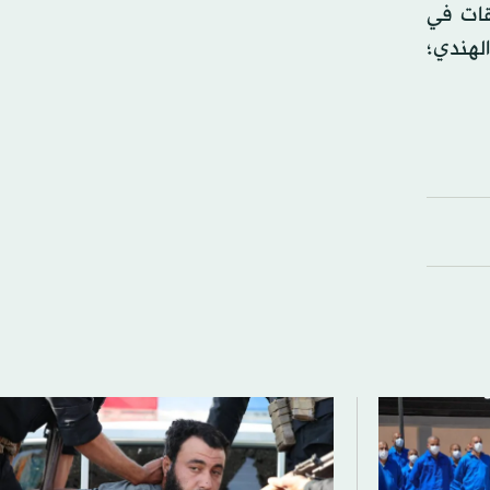
قات في
لهندي؛