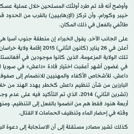
وأوضح أنه قد تم طرد أولئك المسلحين خلال عملية عسكر
خيبر وكورام، وأن تركز (الإرهابيين) بالقرب من الحدود 
طائفي بالفعل في ذلك المكان.
على الجانب الآخر، يقول الخبراء إن منطقة جنوب آسيا ه
أعلن في 26 يناير (كانون ال
تلك الولاية المزعومة، الذين كانوا موجودين في أفغانستا
في غضون أشهر أعقبت اختيار قادة «داعش» في سوريا له
داعش، للأشخاص الأكفاء والمهنيين للانضمام إلى صفوف 
البارزين من شأن تنظيم داعش كخطر يهدد الهند من خلا
(تشرين الثاني) 2014، الذي تم التأكيد في
وقته في إحضار الماء وتنظيف الحمامات لا القتال.
كذلك تشير مصادر مستقلة إلى أن الاستجابة إلى دعوة ا