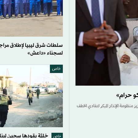
سلطات شرق ليبيا لإطلاق مرا
لسجناء «داعش»
خاص
 تعزيز منظومة الإنذار المبكر لتفادي الخطف
خليَّة يقودها سجين لبن
خاص