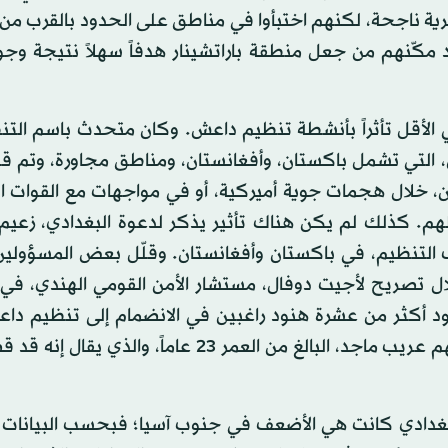
ية ناجحة، لكنهم اختبأوا في مناطق على الحدود بالقرب من
قد مكّنهم من جعل منطقة باراتشينار هدفاً سهلاً نتيجة وج
ي الأقل تأثراً بأنشطة تنظيم داعش. وكان متحدث باسم التن
ثاني) 2015 إقامة ولاية خراسان، التي تشمل باكستان، وأفغانستان، ومناطق مجاورة، وت
ن، خلال هجمات جوية أميركية، أو في مواجهات مع القوات ال
م. كذلك لم يكن هناك تأثير يذكر لدعوة البغدادي، زعيم
التنظيم، في باكستان وأفغانستان. وقلّل بعض المسؤولين 
ل تصريح لأجيت دوفال، مستشار الأمن القومي الهندي، في 
ه على عدم وجود أكثر من عشرة هنود راغبين في الانضمام إلى تنظيم د
أربعة هنود فقط هم من انضموا بالفعل إلى التنظيم، ومنهم عريب ماجد، البالغ من العمر 23 عاماً،
لبغدادي كانت هي الأضعف في جنوب آسيا؛ فبحسب البيانات ا