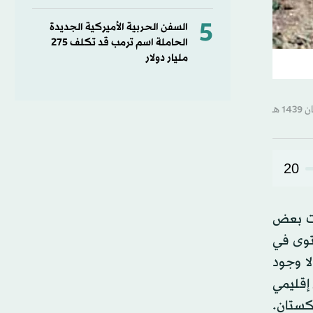
5
السفن الحربية الأميركية الجديدة
الحاملة اسم ترمب قد تكلف 275
مليار دولار
20
مت بعض
توى في
ا وجود
إقليمي
كستان.