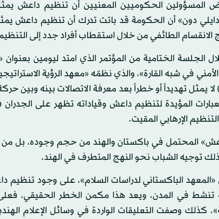
 الأول) 2014 عندما أوضح بعض المسؤولين الحكوميين المعنيين أن تنظيم داعش ي
يسمبر 2014 ذكرت صحيفة الـ«دايلي دون» أن الحكومة قد باتت تدرك أن تنظيم داعش ي
 الانقسام الطائفي من خلال استقطاب أفراد جدد إلى التنظيم
 الجلسة الختامية من المؤتمر الذي امتد ليومين بعنوان «
مني في شبه القارة»، والذي نظمّه «معهد الرؤية الاستراتيجي
لا يمثل تهديداً أو خطراً بعد معرفة الاتصالات بينه وبين حركة
لعبارات المؤيدة لتنظيم داعش وقياداته تظهر على الجدران
تنظيم الإرهابي المقيت.
داعش» المحتمل في باكستان والهند من حجم وجوده، بل من ا
لك توجيه الشباب نحو النهج المتطرف في الهند.
 من «المعهد الباكستاني لدراسات السلام»، على وجود تنظيم 
ة تنشط في المدن، ويعد هذا مكمن الخطر الحقيقي، فعلى
ة». كذلك وصفت التعليقات الواردة في وسائل الإعلام الهند