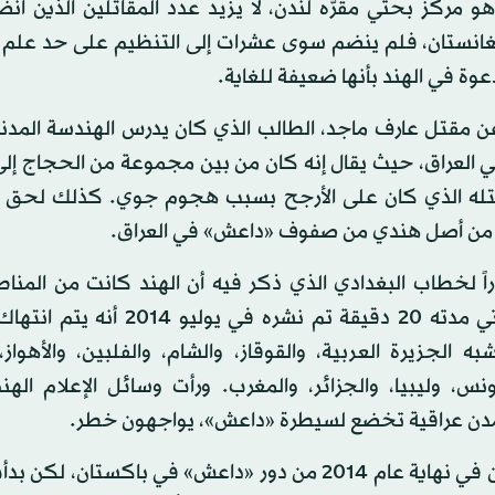
 مركز بحثي مقرّه لندن، لا يزيد عدد المقاتلين الذين انض
 عن 300 شخص؛ أما من أفغانستان، فلم ينضم سوى عشرات إلى التنظيم على حد ع
عوة في الهند بأنها ضعيفة للغاية.
 مقتل عارف ماجد، الطالب الذي كان يدرس الهندسة المدني
العراق، حيث يقال إنه كان من بين مجموعة من الحجاج إلى 
له الذي كان على الأرجح بسبب هجوم جوي. كذلك لحق به
ه من أصل هندي من صفوف «داعش» في العراق.
يوليو (تموز) 2014 مقطعاً مصوراً لخطاب البغدادي الذي ذكر فيه أن الهند كانت من ال
ينشط بها التنظيم. كذلك ذكر البغدادي في مقطع صوتي مدته 20 دقيقة تم نشر
لجزيرة العربية، والقوقاز، والشام، والفلبين، والأهواز، 
نس، وليبيا، والجزائر، والمغرب. ورأت وسائل الإعلام الهن
في مدن عراقية تخضع لسيطرة «داعش»، يواجهون خطر.
بالمثل قللت الحكومة الباكستانية ومسؤولون باكستانيون في نهاية عام 2014 من دور «داعش» في باكستا