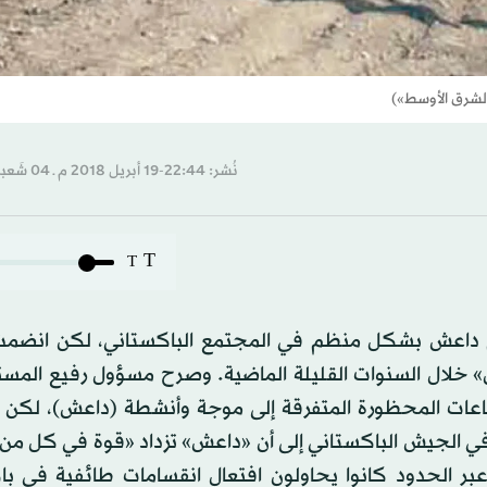
لشرق الأوسط»)
نُشر: 22:44-19 أبريل 2018 م ـ 04 شَعبان 1439 هـ
T
T
م داعش بشكل منظم في المجتمع الباكستاني، لكن انض
» خلال السنوات القليلة الماضية. وصرح مسؤول رفيع المس
اعات المحظورة المتفرقة إلى موجة وأنشطة (داعش)، لكن ل
 الجيش الباكستاني إلى أن «داعش» تزداد «قوة في كل من 
عبر الحدود كانوا يحاولون افتعال انقسامات طائفية في با