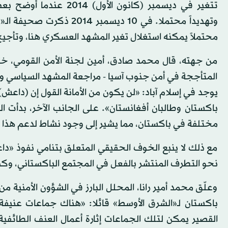
تتغير في ديسمبر (كانون
وتهديداً محتملا. في 10 د
محتملاً يمكنه استغلال تغير المشهد العسكري هنا، وتأجيج
من جهته، قال محمد صادق، أمين لجنة الأمن القومي، خلال
المتأججة في أمن جنوب آسيا - مراجعة المشهد السياسي والأ
يوجد في إسلام آباد: «لن يكون من الأمانة القول إن (داعش) 
باكستان وطالبان أفغانستان». على الجانب الآخر، بدأت ا
مختلفة في باكستان، مما يشير إلى وجود نشاط لدعم هذا ال
مع ذلك لا ينبع الخوف الحقيقي المتعلق بتنامي نفوذ «
نحو التطرف المنتشر بالفعل في المجتمع الباكستاني، وكذ
وعلّق محمد أمير رانا، المحلل البارز في الشؤون الأمنية
باكستان لـ«الشرق الأوسط» قائلا: «هناك جماعات عنيف
القصير يمكن لتلك الجماعات إثارة أعمال العنف الطائفي