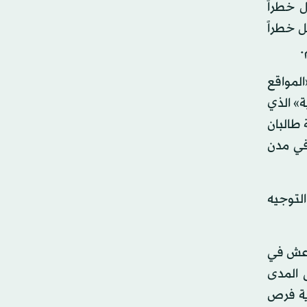
مثل خطراً
مثل خطراً
.
المواقع
ة» الذي
 طالبان
 في مدن
لتوجيه
داعش في
 المدى
ية فرص