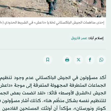
إحدى مداهمات الجيش الباكستاني لخلايا «داعش» في الشريط الحدودي («ا
إسلام آباد:
عمر فاروق
أكد مسؤولون في الجيش الباكستاني عدم وجود تنظي
الجماعات المتطرفة المجهولة المتفرقة إلى موجة «داعش
الجيش لـ«الشرق الأوسط» قائلا: «لقد انضمت بعض الجم
للتنظيم نفسه بشكل منظّم هنا». كذلك أشار مسؤولون في
كونار ونورستان»، مؤكداً أن أولئك المسلحين القادمين 