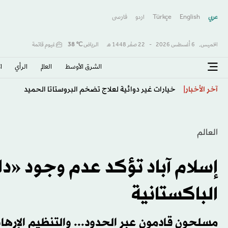
عربي
English
Türkçe
اردو
فارسى
الخميس,
6 أغسطس 2026
-
22 صفَر 1448 هـ
الرياض
℃
38
غيوم قاتمة
الشرق الأوسط​
العالم
الرأي
ا
وكالة صحية أفريقية ومنظمة الصحة العالمية تطلبان التح
آخر الأخبار
العالم
إسلام آباد تؤكد عدم وجود «
الباكستانية
مسلحون قادمون عبر الحدود... والتنظيم الإرهاب