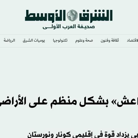
لاقتصاد
ثقافة وفنون
صحة وعلوم
تكنولوجيا
يوميات الشرق​
الرياضة
قيق في احتمال تحور فيروس «إيبولا»
داعش» بشكل منظم على الأراض
ي يزداد قوة في إقليمي كونار ونورستان