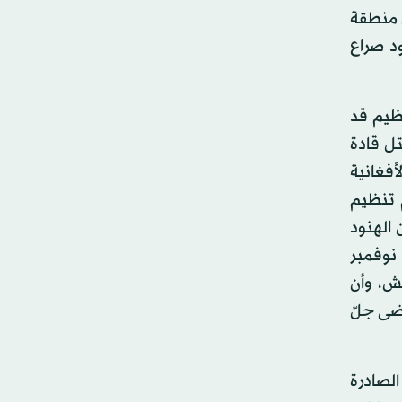
 منطقة
ود صراع
ظيم قد
م قتل قادة
أفغانية
 تنظيم
الهنود
نوفمبر
اعش، وأن
 والذي يقال إنه قد قضى جلّ
لصادرة