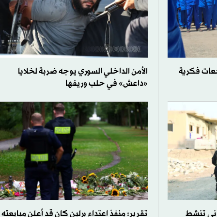
جعات فكرية
الأمن الداخلي السوري يوجه ضربة لخلايا
«داعش» في حلب وريفها
اني تنشط
تقرير: منفذ اعتداء برلين كان قد أعلن مبايعته