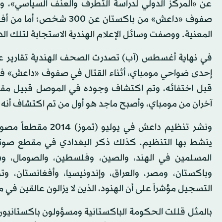
عن «المركز الدولي لدراسة التطرف والعنف السياسي»، وهو
صفوف «داعش» من باكستان
المعنية. ووصفت وسائل الإعلام الهندية الاستجابة لتلك الد
في نهاية أغسطس (آب) تصدرت الصحف الهندية تقارير عن
إحدى ضواحي مومباي، أثناء القتال في صفوف «داعش» في 
قبل اختفائه، وتم اكتشاف وجوده في الموصل قبيل مقت
آخران من مومباي، وأصبح ماجد هو أول من تم اكتشاف أن
ونشر تنظيم داعش في 
المسلمين في الهند، والصين، وفلسطين، والصومال، وشبه ا
وباكستان، ومصر، والعراق، وإندونيسيا، وأفغانستان، وتو
التسجيل مؤشراً على أن الهنود، الذين لا يزالون عالقين 