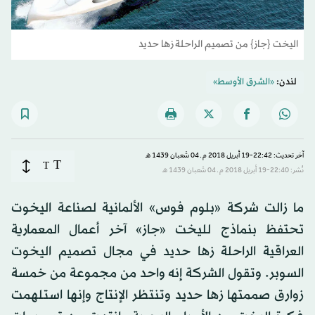
اليخت {جاز} من تصميم الراحلة زها حديد
لندن:
«الشرق الأوسط»
آخر تحديث: 22:42-19 أبريل 2018 م ـ 04 شَعبان 1439 هـ
T
T
نُشر: 22:40-19 أبريل 2018 م ـ 04 شَعبان 1439 هـ
ما زالت شركة «بلوم فوس» الألمانية لصناعة اليخوت
تحتفظ بنماذج لليخت «جاز» آخر أعمال المعمارية
العراقية الراحلة زها حديد في مجال تصميم اليخوت
السوبر. وتقول الشركة إنه واحد من مجموعة من خمسة
زوارق صممتها زها حديد وتنتظر الإنتاج وإنها استلهمت