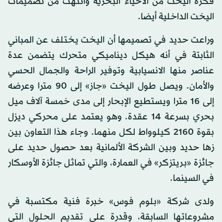
فكرة اليخت من الأحياء البحرية وانتهت من تصميمات
اليخت الداخلية أيضا.
وراعت حديد في تصميمها أن اليخت يختلف عن المباني
الثابتة في أنه هيكل ديناميكي متحرك يتضمن عدة
عناصر منها الانسيابية وتوفير الراحة والجمال الحسي
والأمان. ويصل طول اليخت «جاز» إلى 90 مترا وعرضه
إلى 16 مترا ويستطيع الإبحار إلى مدى خمسة آلاف ميل
بحري بسرعة 14 عقدة. وهو يعتمد على محركي ديزل
بقوة 2160 كيلوواط لكل منهما. وجاء هذا التعاون بين
زها حديد وبين الشركة الألمانية بعد حصول حديد على
جائزة «بريتزكر» في العمارة، والتي تماثل جائزة الأوسكار
في السينما.
ولدى شركة «بلوم فوس» خبرة فنية مكتسبة في
مشروعاتها السابقة، وقدرة على تقديم الحلول التي