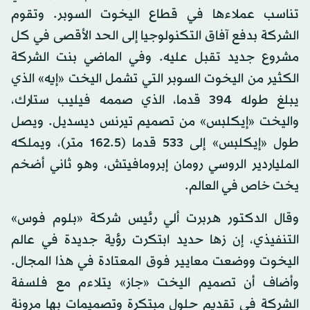
تناسب عملاءها في قطاع اليخوت السوبر. وتقوم
الشركة بدفع آفاق التكنولوجيا إلى الحد الأقصى في كل
مشروع جديد تقبل عليه. وفي الماضي بنت الشركة
الكثير من اليخوت السوبر التي تشمل اليخت «إيه» الذي
يبلغ طوله 394 قدما، الذي صممه فيليب ستارك،
واليخت «إيكلبس» من تصميم تيرنس ديسديل. ويصل
طول «إيكلبس» إلى 533 قدما (162.5 متر)، ويملكه
الملياردير الروسي رومان إبرومافيتش، وهو ثاني أضخم
يخت خاص في العالم.
وقال الدكتور هربرت ألي رئيس شركة «بلوم فوس»
التنفيذي، إن زها حديد ابتكرت رؤية جديدة في عالم
اليخوت ووضعت معايير فوق المعتادة في هذا المجال.
وأضاف أن تصميم اليخت «جاز» يتلاءم مع فلسفة
الشركة في تقديم حلول مبتكرة وتصميمات بها مرونة