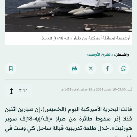
أرشيفية لمقاتلة أميركية من طراز «اف-18» (إ.ف.ب)
واشنطن:
«الشرق الأوسط»
T
نُشر: 03:00-15 مارس 2018 م ـ 28 جمادى الآخرة 1439 هـ
T
قالت البحرية الأميركية اليوم (الخميس)، إن طيارين اثنين
قتلا إثر سقوط طائرة من طراز «إف/إيه-18إف سوبر
هورنيت»، خلال طلعة تدريبية قبالة ساحل كي وست في