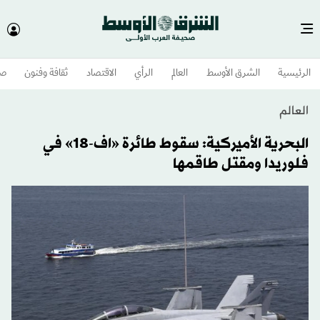
الرئيسية
الشرق الأوسط​
العالم
الرأي
الاقتصاد
ثقافة وفنون
صح
العالم
البحرية الأميركية: سقوط طائرة «اف-18» في
فلوريدا ومقتل طاقمها