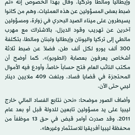
وإيطاليا ومالطا وتركيا. وقال بهذا الخصوص إنه «تم
ضبط بعض المسؤولين عن هذه العمليات، وهم من كانوا
يسيطرون على ميناء الصيد البحري في زوارة، ومسؤولين
آخرين عن تهريب وقود الديزل، بالاشتراك مع مهرب
مالطي إلى تركيا واليونان وإيطاليا ولبنان ومالطا، بتكلفة
300 ألف يورو لكل ألف طن، فضلاً عن ضبط ثلاثة
أشخاص يعرفون بعصابة (الطوبو)». كما أوضح أن
مكتب النائب العام فتح حساباً خاصاً، وأودع فيه الأموال
المحتجزة في قضايا فساد، وبلغت 409 ملايين دينار
ليبي حتى الآن.
وأضاف الصور موضحا: «نحن نتابع الفساد المالي خارج
ليبيا على يد مسؤولين تابعين للدولة قبل أو بعد عام
2011، وقد صدرت أوامر قبض في حق 13 موظفاً من
محفظة ليبيا أفريقيا للاستثمار وغيرها».