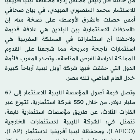
من جانبه قال رئيس مجلس إدارة محفظة ليبيا أفريقيا
للاستثمار محمد المنصوري العبيدي، في بيان صحافي
أمس حصلت «الشرق الأوسط» على نسخة منه، إن
«العلاقات الاستثمارية بين البلدين هي علاقة قديمة
ولاحظنا أن استثماراتنا في المملكة المغربية هي
استثمارات ناجحة ومربحة مما شجعنا على القدوم
للمملكة لدراسة الفرص المتاحة». وتصدر المغرب قائمة
الدول التي حققت فيها شركة أويل ليبيا، أرباحاً كبيرة
خلال العام الماضي، تلته مصر.
وتصل قيمة أصول المؤسسة الليبية للاستثمار إلى 67
مليار دولار، من خلال 550 شركة استثمارية، تتوزع عبر
القارات الثلاث، عن طريق مؤسسات استثمارية تابعة،
تتمثل في: الشركة الليبية للاستثمارات الخارجية
(LAFICO)، ومحفظة ليبيا أفريقيا للاستثمار (LAP)،