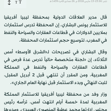
T
نُشر: 23:56-13 مارس 2018 م ـ 26 جمادى الآخرة 1439 هـ
T
قال مدير العلاقات الدولية بمحفظة ليبيا أفريقيا
للاستثمار يونس البشاري، إن المحفظة تدرس استثمارات
بملايين الدولارات في قطاعات العقارات والسياحة والنفط
في المغرب، لتوسيع حجم استثمارات المحفظة.
وقال البشاري في تصريحات لـ«الشرق الأوسط» أمس
الثلاثاء، إن «لجنة متخصصة حالياً تدرس عدة فرص في
قطاعات العقارات والسياحة والنفط في المملكة
المغربية، ومن المقرر أن تنتهي قبل 2 أبريل المقبل،
للبت النهائي وبدء الاستثمار قبل نهاية العام الجاري».
وزار وفد من محفظة ليبيا أفريقيا للاستثمار المملكة
المغربية لمدة خمسة أيام انتهت أمس، ترأسه رئيس
مجلس إدارتها محمد عطية المنصوري العبيدي، ومديرها