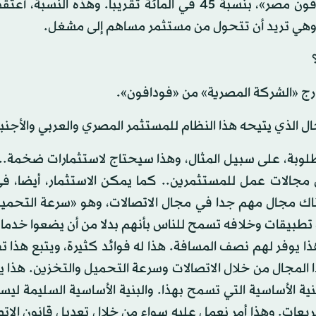
- «الشركة المصرية للاتصالات» مساهمة في شركة «فودافون مصر»، بنسبة 45 في المائة تقريبا. وهذه الن
وهي تريد أن تتحول من مستثمر مساهم إلى مشغل.
خارج «الشركة المصرية» من «فودافون».
ال الذي يتيحه هذا النظام للمستثمر المصري والعربي والأجنب
مطلوبة، على سبيل المثال، وهذا سيحتاج لاستثمارات ضخمة..
ن مجالات عمل للمستثمرين.. كما يمكن الاستثمار، أيضا، ف
هناك مجال مهم جدا في مجال الاتصالات، وهو «سرعة التحميل
 تطبيقات وخلافه تسمح للناس بأنهم بدلا من أن يضعوا خدما
هذا يوفر لهم نصف المسافة. هذا له فوائد كثيرة، ويتبع هذا 
المجال من خلال الاتصالات وسرعة التحميل والتخزين. هذا ي
 الأساسية التي تسمح بهذا. والبنية الأساسية السليمة لي
عات. وهذا أمر نعمل عليه سواء من خلال تعديل قانون الاتص