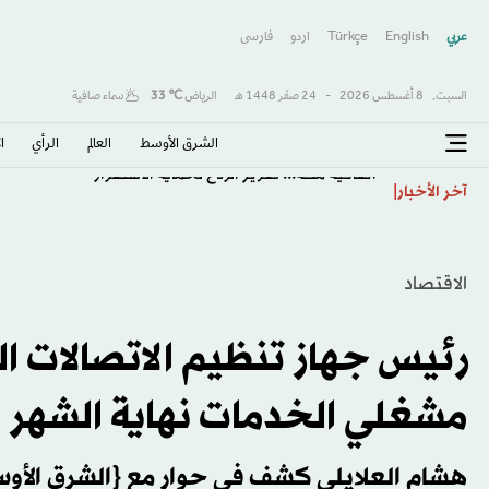
عربي
English
Türkçe
اردو
فارسى
السبت,
8 أغسطس 2026
-
24 صفَر 1448 هـ
الرياض
℃
33
سماء صافية
الشرق الأوسط​
العالم
الرأي
ا
اتفاقية مكة... تعزيز الردع لحماية الاستقرار
آخر الأخبار
الاقتصاد
رئيس جهاز تنظيم الاتصالات 
مشغلي الخدمات نهاية الشهر
هشام العلايلي كشف في حوار مع {الشرق الأوس