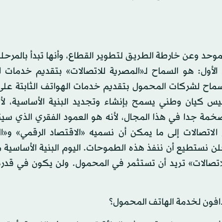
وحد وعن خارطة الطريق لتطوير القطاع، وأنها تبدأ بالمرحلة 
 الأول: هو السماح لـ«المصرية للاتصالات» بتقديم خدمات ا
لسماح لشركات المحمول بتقديم خدمات الهواتف الثابتة عل
سيس كيان وطني يسمح بإنشاء وتجديد البنية الأساسية، لأن
خمة جدا في هذا المجال، لأنه هو العمود الفقري الذي سيت
اتصالات إلى ما يمكن أن نسميه «الاقتصاد الرقمي» و«ا
 فلن نستطيع أن ننفذ هذه الطموحات. اليوم البنية الأساسية
لاتصالات» تريد أن تستثمر في المحمول. ولن يكون في قدر
افون لخدمة الهاتف المحمول؟