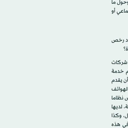
حول ما
ماعي أو
ود رخص
ة؟
ث شركات
م خدمة
أن يقدم
لهواتف
س نظاما
، لديها
، وكذا
في هذه