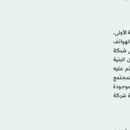
الأولى،
لهواتف
ى شبكة
 البنية
م عليه
لمجتمع
 موجودة
ة شركة