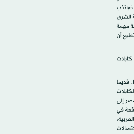
 نجتذب
ة الشرق
 سنة 2018 تقريبا. هذه معلومة مهمة
طيع أن
كابلات
. قديما
كابلات
صر إلى
قعة في
لعربية،
تصالات