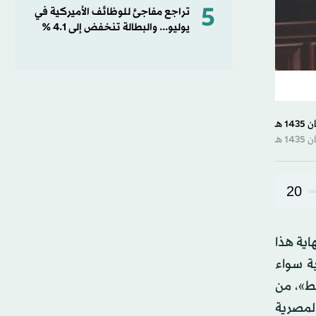
5
تراجع مفاجئ للوظائف الأميركية في
يوليو... والبطالة تنخفض إلى 4.1 %
20
ية هذا
ة سواء
ط»، من
لمصرية