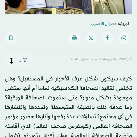
تورينو:
عضوان الأحمري
T
نُشر: 22:20-15 يونيو 2014 م ـ 17 شَعبان 1435 هـ
T
كيف سيكون شكل غرف الأخبار في المستقبل؟ وهل
تختفي تقاليد الصحافة الكلاسيكية تماما أم أنها ستظل
موجودة بشكل متواز؟ متى ستموت الصحافة الورقية؟
وما علاقة ذلك بالطبقة المتوسطة وتمددها وانتشارها
في أي مجتمع؟ تساؤلات عدة رفعها وأثارها حضور مؤتمر
الصحافة العالمي (كونغرس صحف العالم) الذي أقامته
منظمة الصحافة العالمية «وان أفرا» بتورينو (شمال