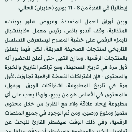
إيطاليا) في الفترة من 8 - 11 يونيو (حزيران) الحالي.
وبين أوراق العمل المتعددة وعروض «باور بوينت»
المتتالية، وقف أندرو باتس، رئيس معمل «فايننشيال
تايمز» الرقمي على خشبة المسرح ليستعرض التسلسل
التاريخي لمنتجات الصحيفة العريقة، لكن فيما يتعلق
بالمنتجات الرقمية. وما إن انتهى حتى أعلن للحضور أنه
لأول مرة في تاريخ الصحيفة، ومع تراكم التاريخ والخبرة
والمحتوى - فإن اشتراكات النسخة الرقمية تجاوزت، لأول
مرة في تاريخ المطبوعة، اشتراكات الورق، ويقول:
«المحتوى في الأساس هو من يبيع، ولهذا يجب على أي
مطبوعة إيجاد علاقة ولاء مع القارئ من خلال محتوى
متميز ومنوع ورصين، ومن ثم الوجود في جميع المنصات
الرقمية، وفي ذلك الوقت سيضطر القارئ للبحث عن
تفاصيل الخبر والموضوع وسيضطر أن يدفع مبلغا من