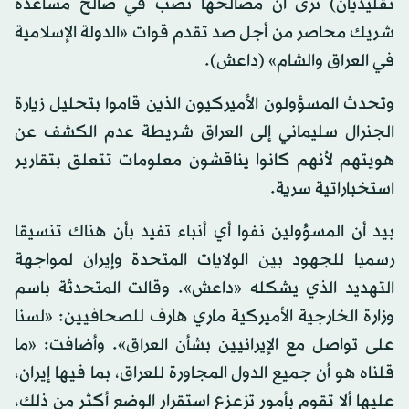
تقليديان) ترى أن مصالحها تصب في صالح مساعدة
شريك محاصر من أجل صد تقدم قوات «الدولة الإسلامية
في العراق والشام» (داعش).
وتحدث المسؤولون الأميركيون الذين قاموا بتحليل زيارة
الجنرال سليماني إلى العراق شريطة عدم الكشف عن
هويتهم لأنهم كانوا يناقشون معلومات تتعلق بتقارير
استخباراتية سرية.
بيد أن المسؤولين نفوا أي أنباء تفيد بأن هناك تنسيقا
رسميا للجهود بين الولايات المتحدة وإيران لمواجهة
التهديد الذي يشكله «داعش». وقالت المتحدثة باسم
وزارة الخارجية الأميركية ماري هارف للصحافيين: «لسنا
على تواصل مع الإيرانيين بشأن العراق». وأضافت: «ما
قلناه هو أن جميع الدول المجاورة للعراق، بما فيها إيران،
عليها ألا تقوم بأمور تزعزع استقرار الوضع أكثر من ذلك،