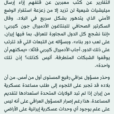
التقارير عن كثب معبرين عن قلقهم إزاء إرسال
ميليشيات شيعية لن تزيد إلا من زعزعة استقرار الوضع
الأمني الذي يتدهور بشكل سريع في البلاد. وقال
السكرتير الصحافي للبنتاغون الأدميرال جون كيربي:
«إننا نشجع كل الدول المجاورة للعراق، بما فيها إيران،
على لعب دور بناء». وبسؤاله عن التبعات التي قد تترتب
على ذلك الدور، أجاب الأدميرال كيربي قائلا: «يمكنهم أن
يوقفوا الشبكات المتطرفة، أليس كذلك؟ إذن تلك
واحدة».
وحذر مسؤول عراقي رفيع المستوى أول من أمس، من أن
بلاده قد تجبر على اللجوء إلى طلب مساعدة عسكرية
من إيران إذا لم تبد الولايات المتحدة استعدادها لتقديم
المساعدة، هذا رغم إصرار المسؤول العراقي على أنه ليس
على علم بوجود أي وحدات عسكرية إيرانية على الأراضي