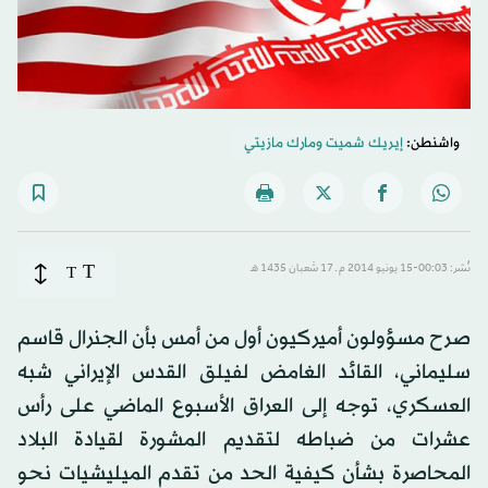
واشنطن:
إيريك شميت
و
مارك مازيتي
T
نُشر: 00:03-15 يونيو 2014 م ـ 17 شَعبان 1435 هـ
T
صرح مسؤولون أميركيون أول من أمس بأن الجنرال قاسم
سليماني، القائد الغامض لفيلق القدس الإيراني شبه
العسكري، توجه إلى العراق الأسبوع الماضي على رأس
عشرات من ضباطه لتقديم المشورة لقيادة البلاد
المحاصرة بشأن كيفية الحد من تقدم الميليشيات نحو