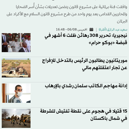
وافقت لجنة برلمانية على مشروع قانون يتضمن تعديلات بشأن أُسر الضحايا
والمحاربين القدامى بعد يوم واحد من طرح مشروع قانون السلام مع الأكراد على
البرلمان
سعيد عبد الرازق (أنقرة)
الخميس 06/08 - 16:48
نيجيريا: تحرير 308 رهائن ظلت 6 أشهر في
قبضة «بوكو حرام»
موريتانيون يطالبون الرئيس بالتدخل للإفراج
عن تجار اعتقلتهم مالي
إدانة مهاجم الكاتب سلمان رشدي بالإرهاب
15 قتيلا في هجوم على نقطة تفتيش للشرطة
في شمال باكستان