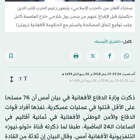
سجناء أفغان من «الحزب الإسلامي» يتبعون زعيم الحرب قلب الدين
حكمتيار قبل الإفراج عنهم من سجن بول شارجي خارج العاصمة كابل
عقب توقيع اتفاق المصالحة والسلم مع الحكومة الأفغانية (رويترز)
كابل:
«الشرق الأوسط»
آخر تحديث: 23:34-13 يناير 2018 م ـ 26 ربيع الثاني 1439 هـ
T
T
نُشر: 22:35-13 يناير 2018 م ـ 26 ربيع الثاني 1439 هـ
ذكرت وزارة الدفاع الأفغانية في بيان أمس أن 76 مسلحا
على الأقل قتلوا في عمليات عسكرية، نفذها أفراد قوات
الدفاع والأمن الوطني الأفغانية في ثمانية أقاليم في
الساعات الـ24 الماضية، طبقا لما ذكرته قناة «تولو.نيوز»
التلفزيونية الأفغانية أمس. وقال البيان إن ثلاثة من القادة