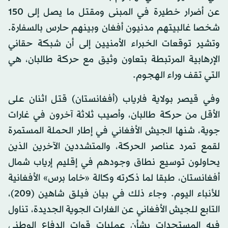
عن أضرار خطيرة في المبنى ومقتل ما يصل إلى 150
شخصا غالبيتهم مدنيون أفغان وبينهم حارس بالسفارة.
وتشير توقعات الخبراء الأمنيين إلى أن شبكة حقاني
الإرهابية المرتبطة بتعاون وثيق مع حركة طالبان، هي
التي تقف وراء الهجوم.
وفي قيصر بولاية فارياب (أفغانستان) قتل اثنان على
الأقل من حركة طالبان، وأصيب ثلاثة آخرون في غارات
جوية، شنها الجيش الأفغاني في إطار الحملة المستمرة
لقمع تمرد عناصر الحركة، والمتشددين الآخرين الذين
يحاولون توسيع نطاق وجودهم في إقليم إرياب شمال
أفغانستان، طبقا لما ذكرته وكالة «خاما برس» الأفغانية
للأنباء اليوم. وجاء ذلك في بيان فيلق شاهين (209)،
التابع للجيش الأفغاني عن الغارات الجوية الجديدة، تناول
فيه المستجدات بشأن عمليات قوات الدفاع الوطني