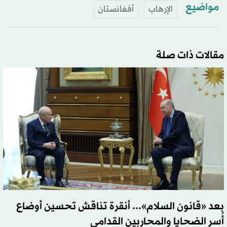
مواضيع
الإرهاب
أفغانستان
مقالات ذات صلة
بعد «قانون السلام»... أنقرة تناقش تحسين أوضاع
أُسر الضحايا والمحاربين القدامى