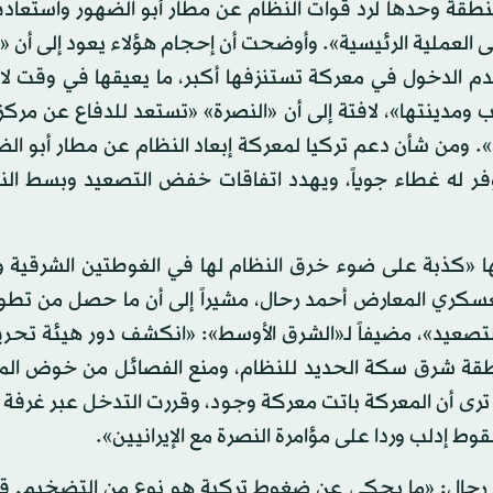
نطقة وحدها لرد قوات النظام عن مطار أبو الضهور واستعاد
ولى العملية الرئيسية». وأوضحت أن إحجام هؤلاء يعود إلى أن «
عدم الدخول في معركة تستنزفها أكبر، ما يعيقها في وقت ل
ومدينتها»، لافتة إلى أن «النصرة» «تستعد للدفاع عن مركز
 ومن شأن دعم تركيا لمعركة إبعاد النظام عن مطار أبو الض
وفر له غطاء جوياً، ويهدد اتفاقات خفض التصعيد وبسط الن
ا «كذبة على ضوء خرق النظام لها في الغوطتين الشرقية وا
كري المعارض أحمد رحال، مشيراً إلى أن ما حصل من تطو
صعيد»، مضيفاً لـ«الشرق الأوسط»: «انكشف دور هيئة تحرير
نطقة شرق سكة الحديد للنظام، ومنع الفصائل من خوض الم
ها ترى أن المعركة باتت معركة وجود، وقررت التدخل عبر غرفة
 إدلب وردا على مؤامرة النصرة مع الإيرانيين».
 رحال: «ما يحكى عن ضغوط تركية هو نوع من التضخيم. ق