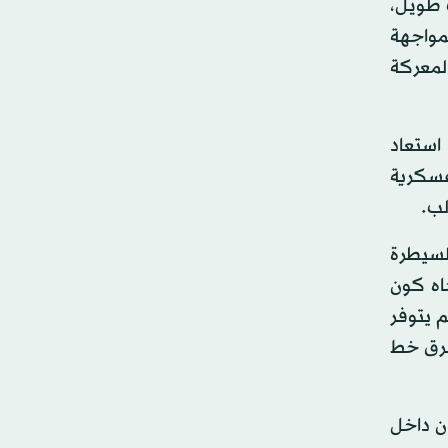
 طويل،
مواجهة
لمعركة
استعاد
عسكرية
لب.
السيطرة
اه كون
م يتوفر
شرق خط
ون داخل