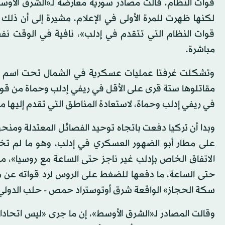
قوات النظام، قالت مصادر سورية معارضة لـ«الشرق الأ
لكنها ظهرت للمرة الأولى في الإعلام، مشيرة إلى أن ذل
قوات النظام التي تتقدم في إدلب»، نافية في الوقت نف
مباشرة.
وتشكلت غرفتا عمليات عسكرية في الشمال تحت اسم «إن
مقاتلوها ستة قرى على الأقل في ريفي إدلب وحماة من ق
في ريفي إدلب وحماة، لاستعادة المناطق التي تقدم إليها مؤ
وبدا أن تركيا دفعت باتجاه توحيد الفصائل المعتدلة ومنحه
على مطار أبو الضهور العسكري في إدلب، وهو ما لم تخف
الاتفاق الخاص بإدلب غير ناجز حتى الساعة مع روسيا»، مش
حتى الساعة، ما دفعها للضغط على الروس لرد قواته عن 
سكة الحجاز» الواقعة شرق أوتوستراد حمص - حلب الدولي
وقالت المصادر لـ«الشرق الأوسط»، إن ما جرى «ليس اتحادا