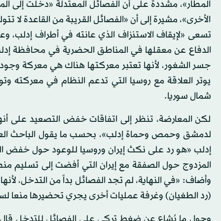
المطار»، مشددة على أن الفصائل المعتدلة «دخلت إلى الم
الأخرى»، مشيرة إلى أن «الفصائل القريبة من القاعدة لا تت
تسعى «لإيقاف الاستنزاف الذي عانته في أطراف إدلب، و
الدفاع عن معقلها في المناطق الحضرية في محافظة إدلب 
جسر الشغور، لأنها تعتبر معركتها هناك هي معركة وجود».
يوتر العلاقة مع روسيا التي تدعم النظام في معركته وت
شمال سوريا.
لكن المعارضة، تنظر إلى اتفاقات خفض التصعيد على أنه
لدمشق وحمص وحماة إدلب»، بحسب ما يقول الباحث العس
إدلب «هو رد على نكث إيران وروسيا للوعود حول خفض الت
المزدوج حول الصفقة مع إيران التي أفضت إلى تسليم م
وأضاف: «في النهاية، لم تجد الفصائل بداً من التدخل، لأن
(رد الطغيان) وغرفة عمليات أخرى يجري تحضيرها منعا لسقوط
وحول ما يُشاع عن ضغط تركي على الفصائل للتدخل قال