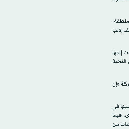
لمنطقة.
يف إدلب
 إليها
النخبة
ركة «إن
ليها في
 التقدم في المنطقة، وتوسعة نطاق سيطرتها، حيث استعادت السيطرة على 9 قرى، فيما
عات من