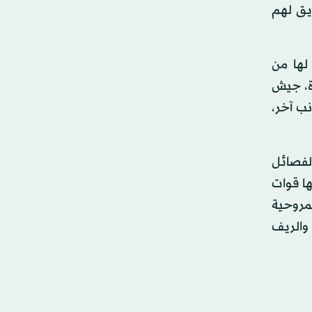
يق لهم
لها من
ة، جيش
نب آخر،
لفصائل
ها قوات
لمروحية
والريف