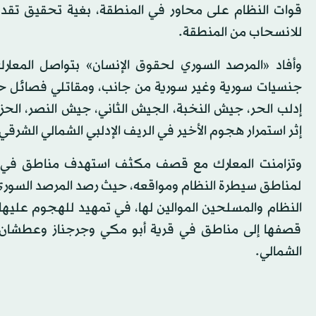
قوات النظام على محاور في المنطقة، بغية تحقيق تق
للانسحاب من المنطقة.
وأفاد «المرصد السوري لحقوق الإنسان» بتواصل المعارك
جنسيات سورية وغير سورية من جانب، ومقاتلي فصائل حرك
إدلب الحر، جيش النخبة، الجيش الثاني، جيش النصر، الحزب
إثر استمرار هجوم الأخير في الريف الإدلبي الشمالي الشر
وتزامنت المعارك مع قصف مكثف استهدف مناطق في ا
لمناطق سيطرة النظام ومواقعه، حيث رصد المرصد السوري ق
النظام والمسلحين الموالين لها، في تمهيد للهجوم عليها
قصفها إلى مناطق في قرية أبو مكي وجرجناز وعطشان 
الشمالي.