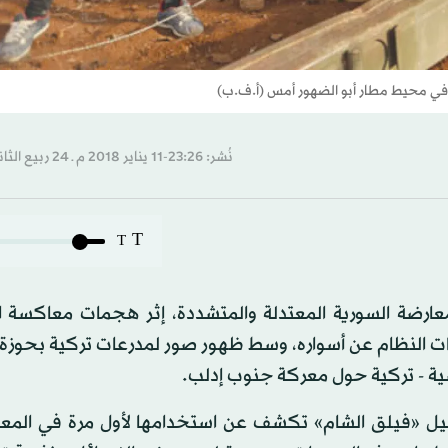
 في محيط مطار أبو الضهور أمس (أ.ف.ب)
نُشر: 23:26-11 يناير 2018 م ـ 24 ربيع الثاني 1439 هـ
T
T
معارضة السورية المعتدلة والمتشددة، إثر هجمات معاكسة 
ات النظام عن أسواره، وسط ظهور صور لمدرعات تركية بحوزة
ية - تركية حول معركة جنوب إدلب.
صيل «فيلق الشام» تكشف عن استخدامها لأول مرة في المع