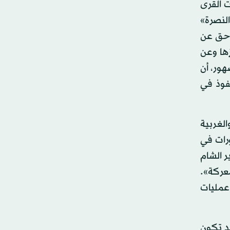
ت القرى
النصرة»
احق عن
ها وعن
هور، أن
فوذ في
لغربية
رات في
 الشام
عركة».
 عمليات
د تكون