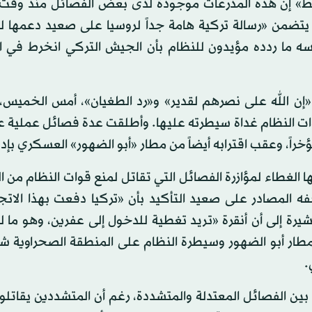
وسط» إن هذه المدرعات موجودة لدى بعض الفصائل منذ وقت
ك يتضمن «رسالة تركية هامة جداً لروسيا على صعيد دعمها ل
سه ما ردده مؤيدون للنظام بأن الجيش التركي انخرط في ا
 الله على نصرهم لقدير» و«رد الطغيان»، أمس الخميس، 
وات النظام غداة سيطرته عليها. وأطلقت عدة فصائل عملية 
خراً، وعقب اقترابه أيضاً من مطار «أبو الضهور» العسكري بإد
ا الغطاء لمؤازرة الفصائل التي تقاتل لمنع قوات النظام من 
ه المصادر على صعيد التأكيد بأن «تركيا دفعت بهذا الاتج
يرة إلى أن أنقرة «تريد تغطية للدخول إلى عفرين، وهو ما ل
مطار أبو الضهور وسيطرة النظام على المنطقة الصحراوية 
.
 بين الفصائل المعتدلة والمتشددة، رغم أن المتشددين يقاتل