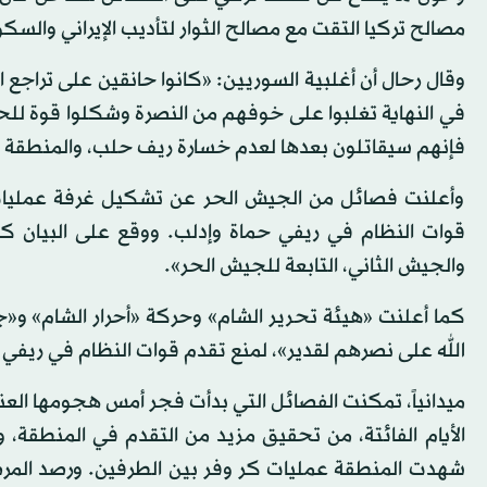
مصالح تركيا التقت مع مصالح الثوار لتأديب الإيراني وا
وقال رحال أن أغلبية السوريين: «كانوا حانقين على تراجع 
في النهاية تغلبوا على خوفهم من النصرة وشكلوا قوة للح
فإنهم سيقاتلون بعدها لعدم خسارة ريف حلب، والمنطقة ال
وأعلنت فصائل من الجيش الحر عن تشكيل غرفة عمليات «
قوات النظام في ريفي حماة وإدلب. ووقع على البيان 
والجيش الثاني، التابعة للجيش الحر».
كما أعلنت «هيئة تحرير الشام» وحركة «أحرار الشام» و«ج
الله على نصرهم لقدير»، لمنع تقدم قوات النظام في ريفي 
ميدانياً، تمكنت الفصائل التي بدأت فجر أمس هجومها الع
شهدت المنطقة عمليات كر وفر بين الطرفين. ورصد الم