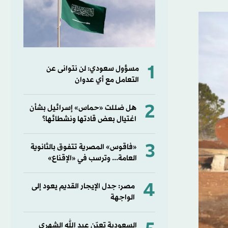
1
مسؤول سعودي: لن نتوانى عن
التعامل مع أي عدوان
2
هل ضللت «حماس» إسرائيل بشأن
اغتيال بعض قادتها ونشطائها؟
3
«فاقوس» المصرية تتفوق بالثانوية
العامة... وترسب في «الإقناع»
4
مصر: جدل الإيجار القديم يعود إلى
الواجهة
السعودية تعيّن عبد الله الشهري