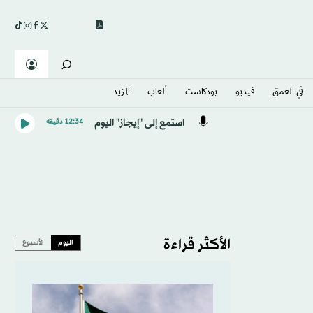
في العمق
فيديو
بودكاست
ألعاب
المزيد
استمع إلى "إيجاز" اليوم
12:34 دقيقه
الأكثر قراءة
اليوم
الأسبوع