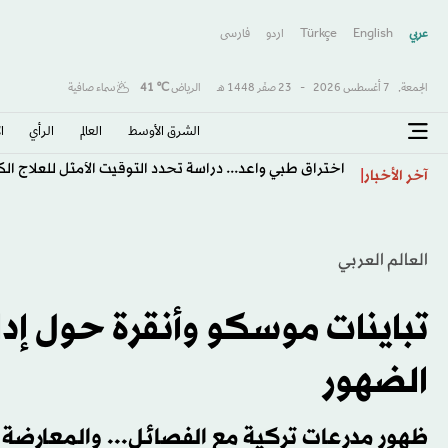
عربي
English
Türkçe
اردو
فارسى
الجمعة,
7 أغسطس 2026
-
23 صفَر 1448 هـ
الرياض
℃
41
سماء صافية
الشرق الأوسط​
العالم
الرأي
ا
اختراق طبي واعد... دراسة تحدد التوقيت الأمثل للعلاج ا
آخر الأخبار
العالم العربي
تباينات موسكو وأنقرة حول إدل
الضهور
ظهور مدرعات تركية مع الفصائل... والمعارضة