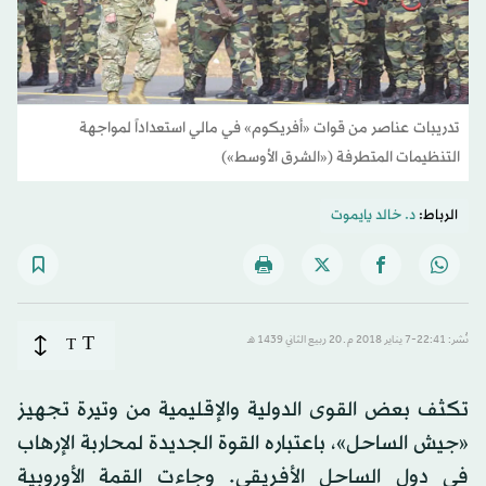
تدريبات عناصر من قوات «أفريكوم» في مالي استعداداً لمواجهة
التنظيمات المتطرفة («الشرق الأوسط»)
الرباط:
د. خالد يايموت
T
نُشر: 22:41-7 يناير 2018 م ـ 20 ربيع الثاني 1439 هـ
T
تكثف بعض القوى الدولية والإقليمية من وتيرة تجهيز
«جيش الساحل»، باعتباره القوة الجديدة لمحاربة الإرهاب
في دول الساحل الأفريقي. وجاءت القمة الأوروبية