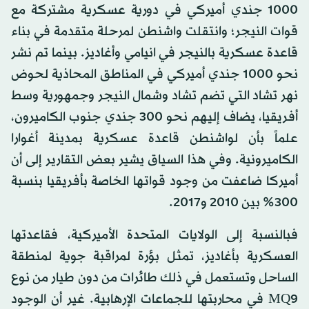
1000 جندي أميركي في دورية عسكرية مشتركة مع
قوات النيجر؛ وانتقلت واشنطن لمرحلة متقدمة في بناء
قاعدة عسكرية بالنيجر في انيامي وأغاديز. بينما تم نشر
نحو 1000 جندي أميركي في المناطق المحاذية لحوض
نهر تشاد التي تضم تشاد وشمال النيجر وجمهورية وسط
أفريقيا، يضاف إليهم نحو 300 جندي جنوب الكاميرون،
علماً بأن لواشنطن قاعدة عسكرية بمدينة أغوارا
الكاميرونية. وفي هذا السياق يشير بعض التقارير إلى أن
أميركا ضاعفت من وجود قواتها الخاصة بأفريقيا بنسبة
300% بين 2010 و2017.
فبالنسبة إلى الولايات المتحدة الأميركية، فقاعدتها
العسكرية بأغاديز، تمثل بؤرة لمراقبة جوية لمنطقة
الساحل وتستعمل في ذلك طائرات من دون طيار من نوع
MQ9 في محاربتها للجماعات الإرهابية. غير أن الوجود