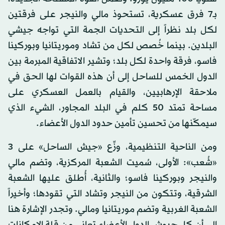
بـ7 فرق عسكرية، تستحوذ مالي والنيجر على فرقتين
لكل بلد نظراً إلى التحديات الجمة التي تواجه جيشي
البلدين. بينما خُصص لكل من تشاد وموريتانيا وبوركينا
فاسو، فرقة واحدة لكل بلد؛ وتشير الاتفاقية المبرمة بين
الدول الخمس للساحل إلى أن هذه القوات لها الحق في
ملاحقة الإرهابيين، والقيام بالعمل العسكري على
مساحة تمتد 50 كلم في البلد المجاور، الشيء الذي
سيمكّنها من تحسين تأمين حدود الدول الأعضاء.
ومن الناحية التنظيمية، وزِّع «جيش الساحل» على 3
«شُعب»: الأولى، سُميت الشعبة المركزية، وتضم مالي
والنيجر وبوركينا فاسو؛ والثانية، أُطلق عليها الشعبة
الشرقية، وتتكون من النيجر وتشاد التي تقودها؛ وأخيراً
الشعبة الغربية وتضم موريتانيا ومالي. وتجدر الإشارة هنا
إلى أن كل جيوش الدول الأعضاء تعاني من قلة الإمكانات