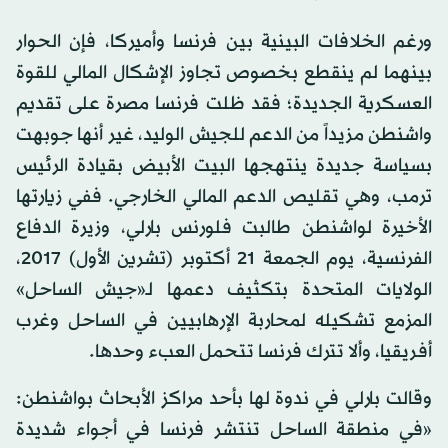
ورغم الخلافات البينية بين فرنسا وأميركا، فإن الحوار
بينهما لم ينقطع بخصوص تجاوز الإشكال المالي للقوة
العسكرية الجديدة؛ فقد ظلت فرنسا مصرة على تقديم
واشنطن مزيداً من الدعم للجيش الوليد، غير أنها جوبهت
بسياسة جديدة ينتهجها البيت الأبيض بقيادة الرئيس
ترمب، وهي تقليص الدعم المالي الخارجي. ففي زيارتها
الأخيرة لواشنطن طالبت فلورنس بارلي، وزيرة الدفاع
الفرنسية، يوم الجمعة 21 أكتوبر (تشرين الأول) 2017،
الولايات المتحدة بتكثيف دعمها لـ«جيش الساحل»
المزمع تشكيله لمحاربة الإرهابيين في الساحل وغرب
أفريقيا، وألا تترك فرنسا تتحمل العبء وحدها.
وقالت بارلي في ندوة لها بأحد مراكز الأبحاث بواشنطن:
«في منطقة الساحل تنتشر فرنسا في أجواء شديدة