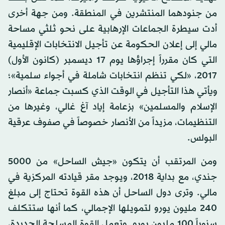
من جنودهما المنتشرين في المنطقة. ومن جهة أخرى
أدت سيطرة الجماعات الإرهابية على نحو ثلثي مساحة
مالي إلى إعلان الحكومة عن تأجيل الانتخابات الإقليمية
التي كان مقرراً إجراؤها يوم 17 ديسمبر (كانون الأول)
2017، «لكي تنظم انتخابات شاملة في أجواء سلمية»؛
ويأتي هذا التأجيل في الوقت الذي كسبت جماعة «أنصار
الإسلام والمسلمين» بزعامة إياد آغ غالي، وغيرها من
التنظيمات، مزيداً من الأنصار خصوصاً في صفوف عرقية
البولس.
ومن المرتقب أن يتكون «جيش الساحل» من 5000
جندي، مع بداية 2018، ويوجد مقر قيادته المركزية في
مالي. وترى دول الساحل أن هذه القوة تحتاج إلى مبلغ
240 مليون يورو لتمويلها الإجمالي، كما أنها ستتكلف
سنوياً 100 مليون يورو. وتعمل القوة المسلحة الجديدة،