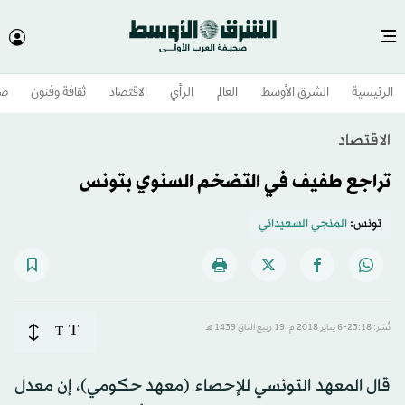
الرئيسية
الشرق الأوسط​
العالم
الرأي
الاقتصاد
ثقافة وفنون
صح
الاقتصاد
تراجع طفيف في التضخم السنوي بتونس
تونس:
المنجي السعيداني
T
نُشر: 23:18-6 يناير 2018 م ـ 19 ربيع الثاني 1439 هـ
T
قال المعهد التونسي للإحصاء (معهد حكومي)، إن معدل