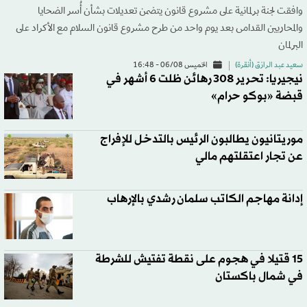
وافقت لجنة برلمانية على مشروع قانون يتضمن تعديلات بشأن أُسر الضحايا
والمحاربين القدامى بعد يوم واحد من طرح مشروع قانون السلام مع الأكراد على
البرلمان
سعيد عبد الرازق (أنقرة)
الخميس 06/08 - 16:48
نيجيريا: تحرير 308 رهائن ظلت 6 أشهر في
قبضة «بوكو حرام»
موريتانيون يطالبون الرئيس بالتدخل للإفراج
عن تجار اعتقلتهم مالي
إدانة مهاجم الكاتب سلمان رشدي بالإرهاب
15 قتيلا في هجوم على نقطة تفتيش للشرطة
في شمال باكستان