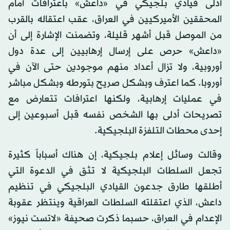
أدلى قيادي بلجيكي في «داعش» باعترافات أمام
المحققين الأميركيين في العراق، عقب اعتقاله بالقرب
من الموصل قبل أشهر قليلة، وتضمنت الإشارة إلى أن
«داعش» حرص على إرسال إرهابيين إلى عدة دول
أوروبية، ولا تزال أعداد منهم موجودين حتى الآن في
أوروبا. كما اعترف وبشكل صريح بتورطه وبشكل مباشر
في عمليات إرهابية، ولكنها اعترافات تتعارض مع
تصريحات أدلى بها الشخص نفسه قبل أسبوعين إلى
إحدى محطات التلفزة البلجيكية.
وقالت وسائل إعلام بلجيكية، إن هناك أسباباً كثيرة
تجعل السلطات البلجيكية لا تثق في الدعوة التي
أطلقها طارق جدعون القيادي البلجيكي في تنظيم
داعش، الذي اعتقلته السلطات العراقية وينتظر عقوبة
الإعدام في العراق، حسبما ذكرت صحيفة «لاتست نيوز»