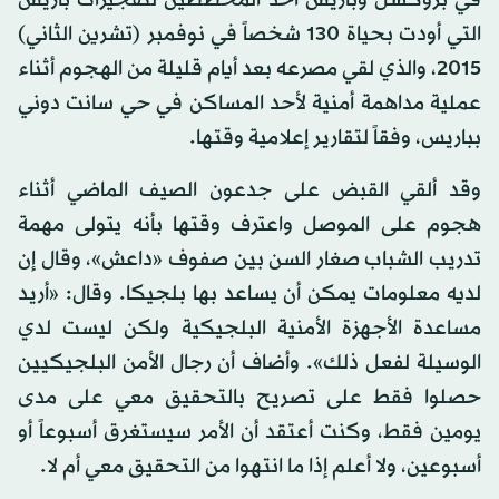
في بروكسل وباريس أحد المخططين لتفجيرات باريس
التي أودت بحياة 130 شخصاً في نوفمبر (تشرين الثاني)
2015، والذي لقي مصرعه بعد أيام قليلة من الهجوم أثناء
عملية مداهمة أمنية لأحد المساكن في حي سانت دوني
بباريس، وفقاً لتقارير إعلامية وقتها.
وقد ألقي القبض على جدعون الصيف الماضي أثناء
هجوم على الموصل واعترف وقتها بأنه يتولى مهمة
تدريب الشباب صغار السن بين صفوف «داعش»، وقال إن
لديه معلومات يمكن أن يساعد بها بلجيكا. وقال: «أريد
مساعدة الأجهزة الأمنية البلجيكية ولكن ليست لدي
الوسيلة لفعل ذلك». وأضاف أن رجال الأمن البلجيكيين
حصلوا فقط على تصريح بالتحقيق معي على مدى
يومين فقط، وكنت أعتقد أن الأمر سيستغرق أسبوعاً أو
أسبوعين، ولا أعلم إذا ما انتهوا من التحقيق معي أم لا.