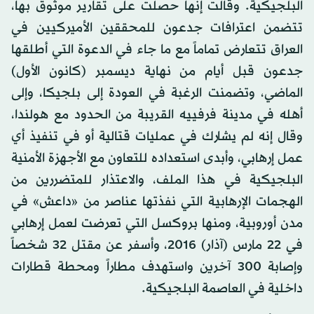
البلجيكية. وقالت إنها حصلت على تقارير موثوق بها،
تتضمن اعترافات جدعون للمحققين الأميركيين في
العراق تتعارض تماماً مع ما جاء في الدعوة التي أطلقها
جدعون قبل أيام من نهاية ديسمبر (كانون الأول)
الماضي، وتضمنت الرغبة في العودة إلى بلجيكا، وإلى
أهله في مدينة فرفييه القريبة من الحدود مع هولندا،
وقال إنه لم يشارك في عمليات قتالية أو في تنفيذ أي
عمل إرهابي، وأبدى استعداده للتعاون مع الأجهزة الأمنية
البلجيكية في هذا الملف، والاعتذار للمتضررين من
الهجمات الإرهابية التي نفذتها عناصر من «داعش» في
مدن أوروبية، ومنها بروكسل التي تعرضت لعمل إرهابي
في 22 مارس (آذار) 2016، وأسفر عن مقتل 32 شخصاً
وإصابة 300 آخرين واستهدف مطاراً ومحطة قطارات
داخلية في العاصمة البلجيكية.