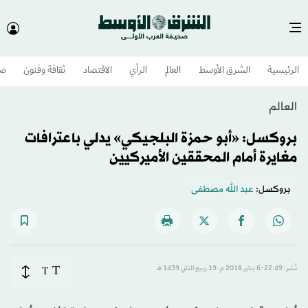
الرئيسية
الشرق الأوسط​
العالم
الرأي
الاقتصاد
ثقافة وفنون
صح
العالم
بروكسل: «أبو حمزة البلجيكي» يدلي باعترافات
مغايرة أمام المحققين الأميركيين
بروكسل:
عبد الله مصطفى
T
نُشر: 22:49-6 يناير 2018 م ـ 19 ربيع الثاني 1439 هـ
T