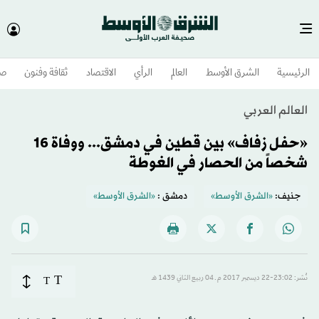
الرئيسية
الشرق الأوسط​
العالم
الرأي
الاقتصاد
ثقافة وفنون
صح
العالم العربي
«حفل زفاف» بين قطين في دمشق... ووفاة 16
شخصاً من الحصار في الغوطة
جنيف:
«الشرق الأوسط»
دمشق :
«الشرق الأوسط»
T
نُشر: 23:02-22 ديسمبر 2017 م ـ 04 ربيع الثاني 1439 هـ
T