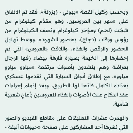
وبحسب وكيل القطة «بيوتي - زيزونة»، فقد تم الاتفاق
على «مهر بين العروسين، وهو مقدَّم كيلوغرام من
شخت (لحم) ومؤخر كيلوغرام ونصف الكيلوغرام من
رؤوس ورقاب (دجاج)، بحضور الشهود»، ووسط تهليل
الحضور والرقص والغناء. واللافت «العروس» التي تم
إحضارها إلى الخيمة بسيارة فارهة بيضاء زفها الرجال
بعراضة وهم ينشدون بأصوات مرتفعة «مياوو مياوو
مياوو»، مع إطلاق أبواق السيارة التي تقدمها عسكري
بعتاده الكامل فاتحا لها الطريق. وبعد إتمام إجراءات
عقد النكاح علت الأصوات بالغناء للعروسين بأغانٍ شعبية
شامية.
وانهمرت عشرات التعليقات على مقاطع الفيديو والصور
التي نشرها أحد المشاركين على صفحة «حيوانات أليفة -