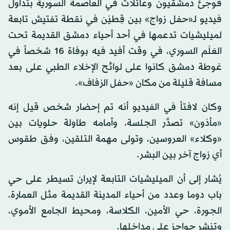
فوجئ دمشقيون وعائلات في العاصمة السورية بتداول
فيديو لـ«حفل زواج» بين قِطيْن في نقطة تفتيش تابعة
لميليشيات تدعمها في أحد أحياء دمشق القديمة تحت
العَلَم السوري، في وقت أفيد فيه بوفاة 16 شخصاً في
غوطة دمشق كانوا على لوائح الإخلاء الطبي على بعد
مسافة قليلة من مكان «حفل الزفاف».
وكان لافتاً في الفيديو أنه تم إحضار شخص قيل إنه
«مأذون» تصدَّر الجلسة، وأمامه طاولة حلويات بين
«وكلاء» العروسين، وتولى مهمة التلقين، وفق طقوس
أي زواج آخر بين البشر.
يُشار إلى أن الميليشيات التابعة لإيران تسيطر على حي
باب دوما وعدد من أحياء المدينة القديمة مثل العمارة،
الجورة، حي الأمين، الكلاسة، ومحيط الجامع الأموي،
وتنشر حواجز على مداخلها.