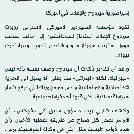
إمبراطورية ميردوخ والإعلام في أميركا
تقود مؤسسة الملياردير الأميركي الأسترالي روبرت
ميردوخ الإعلام المنحاز للمحافظين إلى جانب صحف
«وول ستريت جورنال» و«واشنطن تايمز» و«برايتبارت
نيوز».
ورغم أن تقارير ذكرت أن ميردوخ وصف نفسه بأنه ليس
«ليبراليا»، لكنه «ليبراتي» مما يعني أنه يميل إلى الحرية
الاقتصادية والاجتماعية وليس «جمهوريا» التي ترفع شعار
حرية اقتصادية، لكن قيود أخلاقية اجتماعية.
وكشف شارلي رينا، مسؤول سابق في «فوكس»، أن
الأوامر تصدر كل صباح عن طريقة تغطية الأخبار. وأن
هذه الأوامر «ليست مثل التي في وكالة أسوشييتد برس،