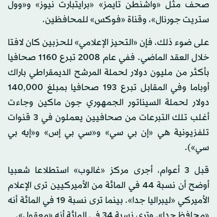
صحف مثل «واشنطن تايمز» «برايتبارت نيوز» و«وول
ستريت جورنال»، وقناة «فوكس» للمحافظين.
على ضوء ذلك، فإن «التحيز الإعلامي» للحزبين كان لافتا
خلال العقد الماضي. ففي عام 2008 تبرع 1160 صحافيا
بأكثر من مليون دولار لحملة المرشح الديمقراطي باراك
أوباما وفي المقابل تبرع 193 صحافيا بمبلغ 140,000
دولار لحملة السيناتور الجمهوري جون ماكين وجاءت
أغلب تلك التبرعات من صحافيين يعملون في 3 قنوات
تلفزيونية هي «إن بي سي» و«سي بي إس» و«إيه بي
سي»).
قبل 3 أعوام، أجرى مركز «غالوب» استطلاعا شعبيا
أوضح أن نسبة 44 في المائة من الأميركيين ترى الإعلام
الأميركي «ليبراليا جدا». بينما ترى نسبة 19 في المائة أنه
«محافظ جدا». وترى نسبة 34 في المائة أنه «معقول».