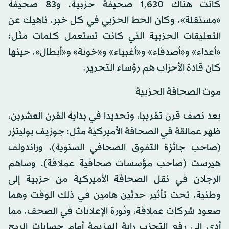
كانت هناك 1,630 صحيفة حزبية، و83 صحيفة
«مستقلة». وكان الخط الحزبي في كل خبر، ناهيك عن
التعليقات الحزبية التي كانت تستعمل كلمات مثل:
«أعداء» و«أصدقاء» و«أغبياء» و«خونة» و«أبطال». حينها
كان قادة الأحزاب هم رؤساء التحرير.
موت الصحافة الحزبية
بعد نصف قرن تقريبا، وتحديدا في بداية القرن العشرين،
ظهر عمالقة في الصحافة الأميركية مثل: جوزيف بوليتزر
(صاحب جائزة التفوق الصحافي السنوية)، وراندولف
هيرست (صاحب مؤسسات صحافية عملاقة). وساهم
الرجلان في نقل الصحافة الأميركية من حزبية إلى
وطنية. تحت تأثير حدثين هامين في ذلك الوقت وهما
صعود شركات عملاقة، وثورة الإعلانات في الصحف. مما
أدى إلى رفع التحزب راية الهزيمة أمام حسابات الربح