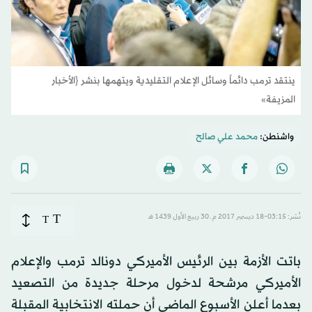
ينتقد ترمب دائماً وسائل الإعلام التقليدية ويتهمها بنشر {الأخبار
المزيفة»
واشنطن:
محمد علي صالح
T
نُشر: 03:15-18 ديسمبر 2017 م ـ 30 ربيع الأول 1439 هـ
T
باتت الأزمة بين الرئيس الأميركي دونالد ترمب والإعلام
الأميركي مرشحة لدخول مرحلة جديدة من التصعيد
بعدما أعلن الأسبوع الماضي أن حملته الانتخابية المقبلة