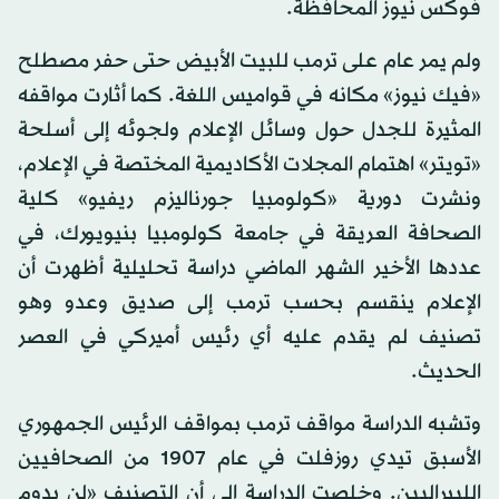
فوكس نيوز المحافظة.
ولم يمر عام على ترمب للبيت الأبيض حتى حفر مصطلح
«فيك نيوز» مكانه في قواميس اللغة. كما أثارت مواقفه
المثيرة للجدل حول وسائل الإعلام ولجوئه إلى أسلحة
«تويتر» اهتمام المجلات الأكاديمية المختصة في الإعلام،
ونشرت دورية «كولومبيا جورناليزم ريفيو» كلية
الصحافة العريقة في جامعة كولومبيا بنيويورك، في
عددها الأخير الشهر الماضي دراسة تحليلية أظهرت أن
الإعلام ينقسم بحسب ترمب إلى صديق وعدو وهو
تصنيف لم يقدم عليه أي رئيس أميركي في العصر
الحديث.
وتشبه الدراسة مواقف ترمب بمواقف الرئيس الجمهوري
الأسبق تيدي روزفلت في عام 1907 من الصحافيين
الليبراليين. وخلصت الدراسة إلى أن التصنيف «لن يدوم