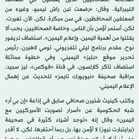
الليبرالية. وقال: «رضعت لبن راش ليمبو، وغيره من
المعلقين المحافظين، في سن مبكرة. لكن، الآن، تغيرت.
لكن، أستمر أؤمن بأن الناس، وخاصة الصحافيين، يجب ألا
يقللوا من أهمية اليمين، وإعلام اليمين». استضاف تريفور
نوح، مقدم برنامج ليلي تلفزيوني، تومي لاهيرن، رئيس
تحرير موقع «بليز» اليميني. وفي خطوة مماثلة
استضاف تاكر كارلسون، في قناة «فوكس»، ليز سبيد،
مراقبة صحيفة «نيويورك تايمز» للحديث عن إهمال
الإعلام اليميني.
وكتب كينيث شتيرن صحافي سابق في إذاعة «إن بي أر»
شبه الحكومية عن «أسرار تصويت الأميركيين مع
اليمين» وقال إنه «توجد أشياء كثيرة في صحيفة
(برايتبارت نيوز) لا أؤمن بها، بل ربما أحتقرها. لكن، لا أقدر