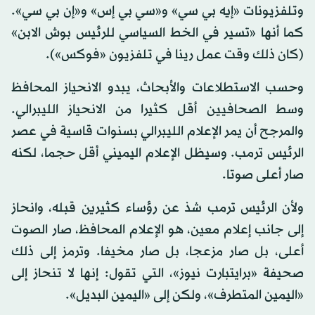
وتلفزيونات «إيه بي سي» و«سي بي إس» و«إن بي سي».
كما أنها «تسير في الخط السياسي للرئيس بوش الابن»
(كان ذلك وقت عمل رينا في تلفزيون «فوكس»).
وحسب الاستطلاعات والأبحاث، يبدو الانحياز المحافظ
وسط الصحافيين أقل كثيرا من الانحياز الليبرالي.
والمرجح أن يمر الإعلام الليبرالي بسنوات قاسية في عصر
الرئيس ترمب. وسيظل الإعلام اليميني أقل حجما، لكنه
صار أعلى صوتا.
ولأن الرئيس ترمب شذ عن رؤساء كثيرين قبله، وانحاز
إلى جانب إعلام معين، هو الإعلام المحافظ، صار الصوت
أعلى، بل صار مزعجا، بل صار مخيفا. وترمز إلى ذلك
صحيفة «برايتبارت نيوز»، التي تقول: إنها لا تنحاز إلى
«اليمين المتطرف»، ولكن إلى «اليمين البديل».