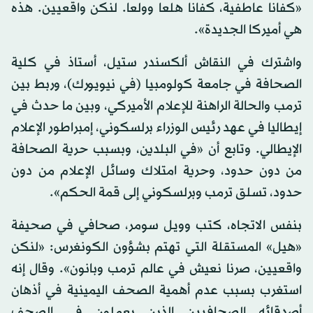
«كفانا عاطفية، كفانا هلعا وولعا. لنكن واقعيين. هذه
هي أميركا الجديدة».
واشترك في النقاش ألكسندر ستيل، أستاذ في كلية
الصحافة في جامعة كولومبيا (في نيويورك)، وربط بين
ترمب والحالة الراهنة للإعلام الأميركي، وبين ما حدث في
إيطاليا في عهد رئيس الوزراء برلسكوني، إمبراطور الإعلام
الإيطالي. وتابع أن «في البلدين، وبسبب حرية الصحافة
من دون حدود، وحرية امتلاك وسائل الإعلام من دون
حدود، تسلق ترمب وبرلسكوني إلى قمة الحكم».
بنفس الاتجاه، كتب وويل سومر، صحافي في صحيفة
«هيل» المستقلة التي تهتم بشؤون الكونغرس: «لنكن
واقعيين، صرنا نعيش في عالم ترمب وبانون». وقال إنه
استغرب بسبب عدم أهمية الصحف اليمينية في أذهان
أصدقائه الصحافيين الذين يعملون في الصحف