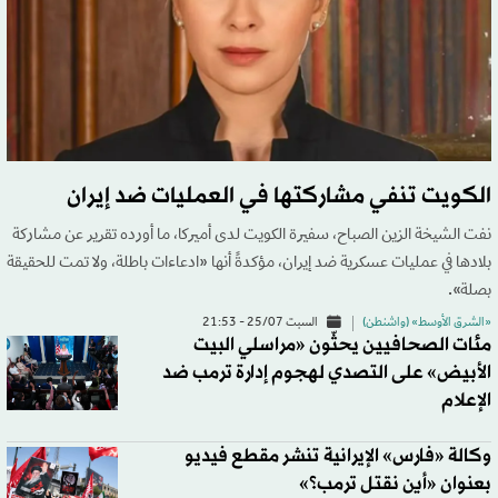
الكويت تنفي مشاركتها في العمليات ضد إيران
نفت الشيخة الزين الصباح، سفيرة الكويت لدى أميركا، ما أورده تقرير عن مشاركة
بلادها في عمليات عسكرية ضد إيران، مؤكدةً أنها «ادعاءات باطلة، ولا تمت للحقيقة
بصلة».
«الشرق الأوسط» (واشنطن)
السبت 25/07 - 21:53
مئات الصحافيين يحثّون «مراسلي البيت
الأبيض» على التصدي لهجوم إدارة ترمب ضد
الإعلام
وكالة «فارس» الإيرانية تنشر مقطع فيديو
بعنوان «أين نقتل ترمب؟»