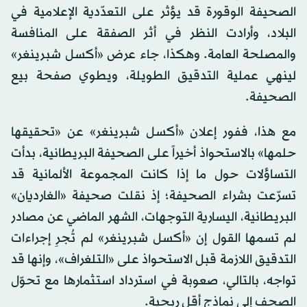
الصحيفة الوقورة قد يؤثر على التعدّدية الإعلامية في
البلاد، وأرادت النظر في أثر الصفقة على المنافسة
والمصلحة العامة. وهكذا، جاء عرض «أكسل شبرينغر»
لينهي عملية التدقيق الطويلة، ويطوي صفحة بيع
الصحيفة.
مع هذا، ففور إعلان «أكسل شبرينغر» عن «تحقيقها
حلمها» بالاستحواذ أخيراً على الصحيفة البريطانية، بدأت
التساؤلات حول ما إذا كانت المجموعة الألمانية قد
تسرّعت بشراء الصحيفة؛ إذ نقلت صحيفة «الغارديان»
البريطانية، اليسارية التوجهات، الشهر الماضي عن مصادر
لم تسمها القول إن «أكسل شبرينغر» لم تُجرِ إجراءات
التدقيق اللازمة قبل الاستحواذ على «التلغراف»، وإنها قد
تواجه، بالتالي، صعوبة في استرداد استثمارها مع تحوّل
الصحف إلى نماذج أقل ربحية.