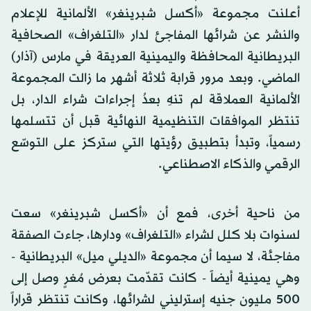
أعلنت مجموعة «أكسل شبرينغر» الألمانية للإعلام
والنشر عن شرائها المفاجئ لدار «التلغراف» الصحافية
البريطانية المحافظة واليمينية العريقة في مارس (آذار)
الماضي. وبعد مرور قرابة ثلاثة أشهر ما زالت المجموعة
الألمانية العملاقة لم تنهِ بعدُ إجراءات شراء الدار، بل
تنتظر الموافقات التنظيمية النهائية قبل أن تتسلمها
رسمياً، وتبدأ بتطبيق رؤيتها التي ستركز على التوسّع
الرقمي والذكاء الاصطناعي.
من ناحية أخرى، فمع أن «أكسل شبرينغر» سعت
لسنوات بلا كلل لشراء «التلغراف» ودارها، جاءت الصفقة
مفاجئة، لا سيما أن مجموعة «الديلي ميل» البريطانية -
وهي يمينية أيضاً - كانت تقدّمت بعرض مُغرٍ وصل إلى
500 مليون جنيه إسترليني لشرائها، وكانت تنتظر قراراً