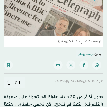
ترويسة "الديلي تلغراف" (رويترز)
برلين:
راغدة بهنام
T
نُشر: 15:50-24 مايو 2026 م ـ 08 ذو الحِجّة 1447 هـ
T
«قبل أكثر من 20 سنة، حاولنا الاستحواذ على صحيفة
(التلغراف)، لكننا لم ننجح. الآن تحقق حلمنا»... هكذا