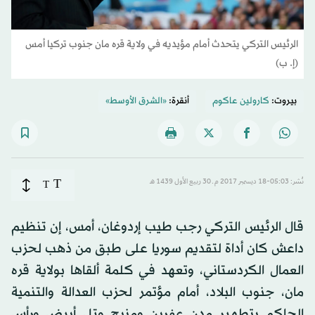
الرئيس التركي يتحدث أمام مؤيديه في ولاية قره مان جنوب تركيا أمس
(إ. ب)
بيروت:
كارولين عاكوم
أنقرة:
«الشرق الأوسط»
T
نُشر: 05:03-18 ديسمبر 2017 م ـ 30 ربيع الأول 1439 هـ
T
قال الرئيس التركي رجب طيب إردوغان، أمس، إن تنظيم
داعش كان أداة لتقديم سوريا على طبق من ذهب لحزب
العمال الكردستاني، وتعهد في كلمة ألقاها بولاية قره
مان، جنوب البلاد، أمام مؤتمر لحزب العدالة والتنمية
الحاكم بتطهير مدن عفرين ومنبج وتل أبيض ورأس