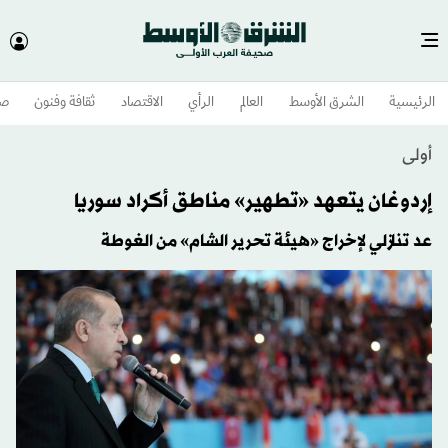
الرئيسية
الشرق الأوسط​
العالم
الرأي
الاقتصاد
ثقافة وفنون
صح
أولى
إردوغان يتعهد «تطهير» مناطق أكراد سوريا
عد تنازلي لإخراج «هيئة تحرير الشام» من الغوطة