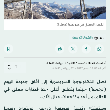
القطار المعلق في سويسرا (رويترز)
زيوريخ:
«الشرق الأوسط»
آخر تحديث: 09:49-15 ديسمبر 2017 م ـ 27 ربيع الأول 1439 هـ
T
T
نُشر: 08:46-15 ديسمبر 2017 م ـ 27 ربيع الأول 1439 هـ
تصل التكنولوجيا السويسرية إلى آفاق جديدة اليوم
(الجمعة) حينما ينطلق أعلى خط قطارات معلق في
العالم، من أحد منتجعات جبال الألب.
وستفتتح رئيسة سويسرا دوريس لويتهارد رسميا