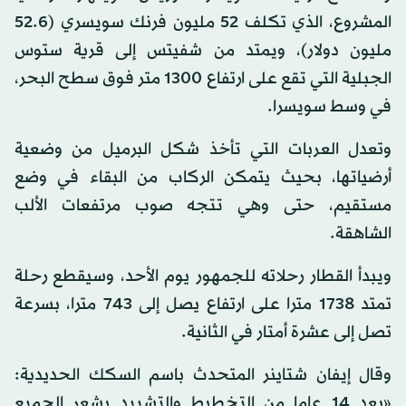
المشروع، الذي تكلف 52 مليون فرنك سويسري (52.6
مليون دولار)، ويمتد من شفيتس إلى قرية ستوس
الجبلية التي تقع على ارتفاع 1300 متر فوق سطح البحر،
في وسط سويسرا.
وتعدل العربات التي تأخذ شكل البرميل من وضعية
أرضياتها، بحيث يتمكن الركاب من البقاء في وضع
مستقيم، حتى وهي تتجه صوب مرتفعات الألب
الشاهقة.
ويبدأ القطار رحلاته للجمهور يوم الأحد، وسيقطع رحلة
تمتد 1738 مترا على ارتفاع يصل إلى 743 مترا، بسرعة
تصل إلى عشرة أمتار في الثانية.
وقال إيفان شتاينر المتحدث باسم السكك الحديدية:
«بعد 14 عاما من التخطيط والتشييد يشعر الجميع