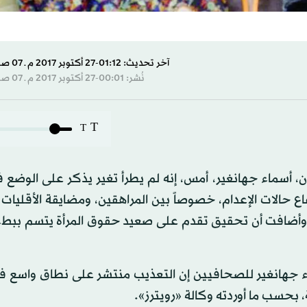
آخر تحديث: 01:12-27 أكتوبر 2017 م ـ 07 صفَر 1439 هـ
نُشر: 00:01-27 أكتوبر 2017 م ـ 07 صفَر 1439 هـ
T
T
، أسماء جهانغير، أمس، إنه لم يطرأ تغير يذكر على الوضع ف
ع حالات الإعدام، خصوصاً بين المراهقين، ومضايقة الأقليات 
 وأضافت أن تحقيق تقدم على صعيد حقوق المرأة يتسم ببطء
ء جهانغير للصحافيين إن التعذيب منتشر على نطاق واسع في
حسب ما أوردته وكالة «رويترز».