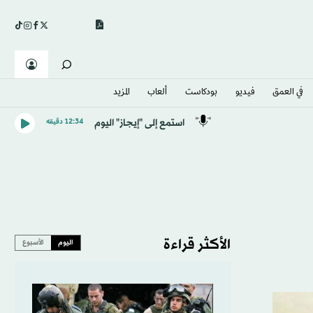
في العمق
فيديو
بودكاست
ألعاب
المزيد
استمع إلى "إيجاز" اليوم
12:34 دقيقه
الأكثر قراءة
اليوم
الأسبوع