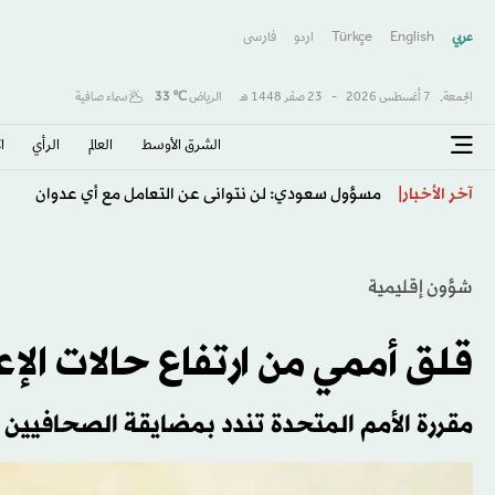
عربي
English
Türkçe
اردو
فارسى
الجمعة,
7 أغسطس 2026
-
23 صفَر 1448 هـ
الرياض
℃
33
سماء صافية
الشرق الأوسط​
العالم
الرأي
ا
جيل جديد على أعتاب قيادة البرازيل... 10 مواهب يعوّل عليها أنشيلوتي
آخر الأخبار
شؤون إقليمية
قلق أممي من ارتفاع حالات الإع
مقررة الأمم المتحدة تندد بمضايقة الصحافيين 