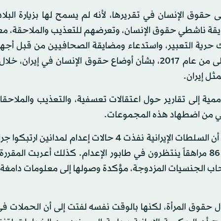
حقوق الإنسان في تقريرها، لأنه لم يسمح لها بزيارة البلاد 
يقة ناشطي حقوق الإنسان، وتعرضهم للتعذيب والملاحقة، مع
حرية التعبير، واستدعاء ومضايقة الصحافيين من قبل أجهزة
الحكومية. وقدمت جهانغير تقريراً حول الأشهر الستة الأولى من عام 2017، بشأن أوضاع حقوق الإنسان في إ
مثل إيران.
لأممية إلى تقارير حول اعتقالات تعسفية، والتعذيب والملاح
ممي من اضطهاد هذه المجموعات.
وأشارت جهانغير إلى ارتفاع حالات الإعدام في إيران، وذكرت أن السلطات الإيرانية نفذت 4 حالات إعدام ل
تجاوز العمر القانوني. ونوهت في تقريرها إلى أن أكثر من 86 مراهقاً ينتظرون في طابور الإعدام. كذلك أعربت ا
صحاب الجنسيات المزدوجة، مؤكدة وصولها إلى معلومات دامغة
 حقوق المرأة، لكنها بالوقت نفسه لفتت إلى أن الحملات في