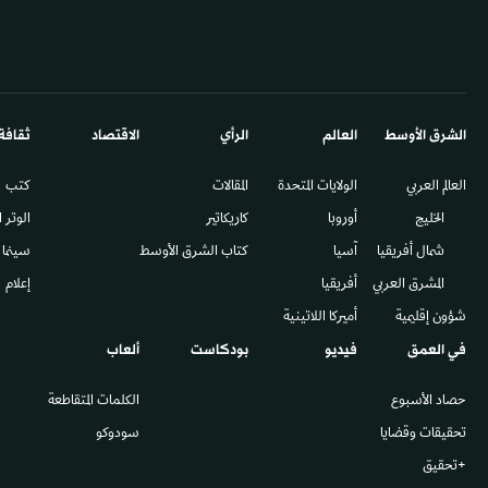
الشرق الأوسط​
العالم
الرأي
الاقتصاد
ثقافة
العالم العربي
الولايات المتحدة
المقالات
كتب
الخليج
أوروبا
كاريكاتير
الوتر 
شمال أفريقيا
آسيا
كتاب الشرق الأوسط
سينما
المشرق العربي
أفريقيا
إعلام
شؤون إقليمية
أميركا اللاتينية
في العمق
فيديو
بودكاست
ألعاب
حصاد الأسبوع
الكلمات المتقاطعة
تحقيقات وقضايا
سودوكو
+تحقيق