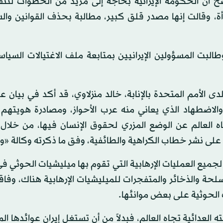
ح أن الحكومة الإيرانية بحاجة إلى مزيد من الخطوات لتنف
أة، وقالت إنها مصدر قلق كبير، مطالبة بحذف القوانين وال
طالبت المسؤولين الإيرانيين بمتابعة ملف الاغتيالات السياس
دى الأمم المتحدة بالإنابة، خالد منزلاوي، قد أكد في بيان 
والاضطهاد الذي يعاني منه عرب الأحواز، ومصادرة هويتهم ا
اه العالم عن الوضع المزري لحقوق الإنسان فيها، من خلال 
 على نشر خطاب الكراهية والطائفية، وفق ما ذكرته وكالة «و
جميع العمليات الإرهابية التي تقوم بها ميليشيات الحوثي في
سلحة والذخائر والمتفجرات للميليشيات الإرهابية هناك، وف
 الحوثية على بعض موانئها.
العدائية تجاه العالم، فبدلاً من أن تستغل إيران عوائدها الم