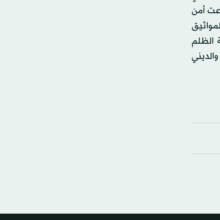
زعت أمن
مواثيق
ة الظلم
والديني