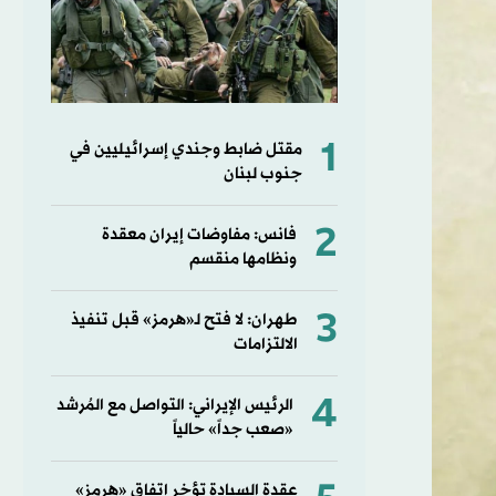
1
مقتل ضابط وجندي إسرائيليين في
جنوب لبنان
2
فانس: مفاوضات إيران معقدة
ونظامها منقسم
3
طهران: لا فتح لـ«هرمز» قبل تنفيذ
الالتزامات
4
الرئيس الإيراني: التواصل مع المُرشد
«صعب جداً» حالياً
عقدة السيادة تؤخر اتفاق «هرمز»