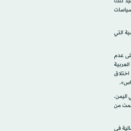
يذ تلك
سياسات
ية التي
على عدم
لعربية
اختلاق
اس».
 اليمن،
اقمت من
الية في