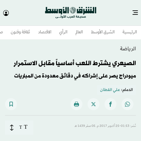
الرئيسية
الشرق الأوسط​
العالم
الرأي
الاقتصاد
ثقافة وفنون
صح
الرياضة
الصيعري يشترط اللعب أساسياً مقابل الاستمرار
ميودراج يصر على إشراكه في دقائق معدودة من المباريات
الدمام:
علي القطان
T
نُشر: 01:53-25 أكتوبر 2017 م ـ 05 صفَر 1439 هـ
T