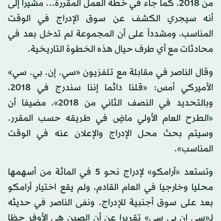
من 2018، كما جاء في خطة العمل المقررة... مشيرا إلى
أنه سيجري الكشف عن سوق الإدراج في الوقت
المناسب، ومشدداً على أن المجموعة لم تدخل بعد في
محادثات مع أي طرف حيال هذه الخطوة التاريخية.
وقال الناصر في مقابلة مع تلفزيون «سي. إن. بي. سي»
الأميركي أمس: «قلنا دائما إننا سندرج في 2018،
وبالتحديد في النصف الثاني من 2018»، مضيفا أن
«الطرح العام الأولي ماضٍ في طريقه حسب المقرر.
وسيتم بحث محل الإدراج والإعلان عنه في الوقت
المناسب».
وتستعد «أرامكو» لإدراج نحو 5 في المائة من أسهمها
محليا وخارجيا في العام القادم، ولم يقع اختيار أرامكو
بعد على سوق أجنبية للإدراج. ونفى الناصر في حديثه
لـ«سي إن بي سي» تقريرا عن أن الصين هي الأوفر حظا