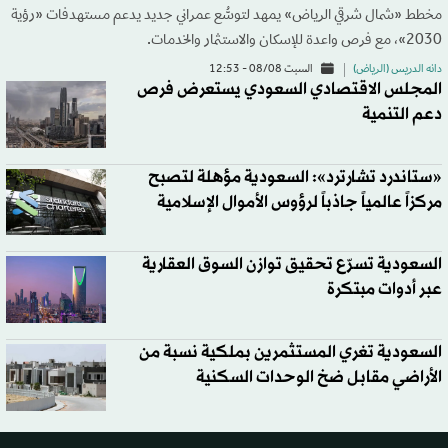
مخطط «شمال شرقي الرياض» يمهد لتوسُّع عمراني جديد يدعم مستهدفات «رؤية
2030»، مع فرص واعدة للإسكان والاستثمار والخدمات.
دانه الدريس (الرياض)
السبت 08/08 - 12:53
المجلس الاقتصادي السعودي يستعرض فرص
دعم التنمية
«ستاندرد تشارترد»: السعودية مؤهلة لتصبح
مركزاً عالمياً جاذباً لرؤوس الأموال الإسلامية
السعودية تسرّع تحقيق توازن السوق العقارية
عبر أدوات مبتكرة
السعودية تغري المستثمرين بملكية نسبة من
الأراضي مقابل ضخ الوحدات السكنية