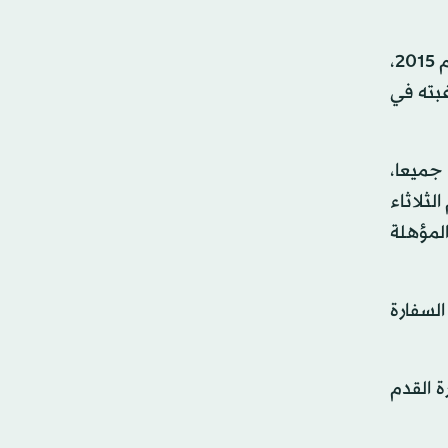
وشدد على أن عدم وجود الحافز بالنسبة للاعبين السعوديين في ظل تأهل الأخضر لنهائيات آسيا، المقررة في أستراليا عام 2015،
غبته في
جميعا،
لثلاثاء
لمؤهلة
لسفارة
 القدم