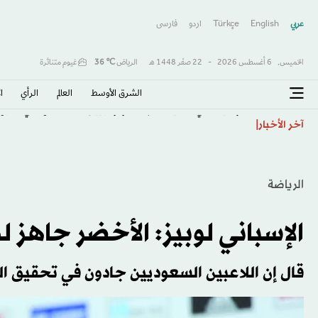
عربي
English
Türkçe
اردو
فارسى
الخميس,
6 أغسطس 2026
-
22 صفَر 1448 هـ
الرياض
℃
36
غيوم متناثرة
الشرق الأوسط​
العالم
الرأي
ا
روسيا تنفي تجنيد مرتزقة كولومبيين لمساعدتها في حربها 
آخر الأخبار
الرياضة
الإسباني لوبيز: الأخضر جاهز 
قال إن اللاعبين السعوديين جادون في تحقيق ال