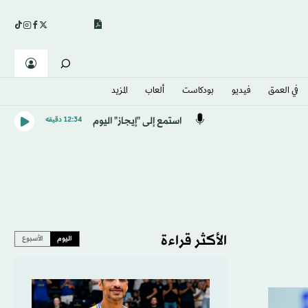
في العمق
فيديو
بودكاست
ألعاب
المزيد
استمع إلى "إيجاز" اليوم
12:34 دقيقه
الأكثر قراءة
اليوم
الأسبوع