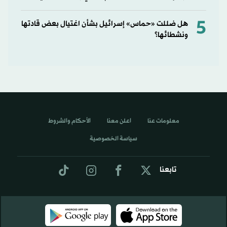
5
هل ضللت «حماس» إسرائيل بشأن اغتيال بعض قادتها
ونشطائها؟
معلومات عنا
اعلن معنا
الأحكام والشروط
سياسة الخصوصية
تابعنا