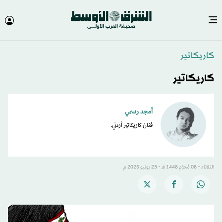
كاريكاتير
كاريكاتير
أمجد رسمي
فنان كاريكاتير أردني.
الثلاثاء - 08 مُحرَّم 1448 هـ - 23 يونيو 2026 م