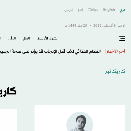
عربي
English
Türkçe
اردو
فارسى
الأحد,
9 أغسطس 2026
-
25 صفَر 1448 هـ
الشرق الأوسط​
العالم
الرأي
ا
علماء يصنعون أول فيروس بالذكاء الاصطناعي لمكافحة «ال
آخر الأخبار
كاريكاتير
كاري