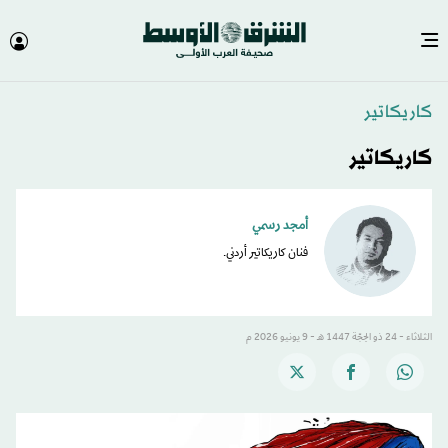
كاريكاتير
كاريكاتير
أمجد رسمي
فنان كاريكاتير أردني.
الثلاثاء - 24 ذو الحِجّة 1447 هـ - 9 يونيو 2026 م