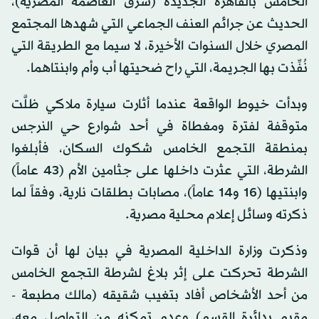
الخامس بالقاهرة الجديدة (شرق العاصمة المصرية)،
الحديث عن جرائم العنف الجماعي التي شهدها المجتمع
المصري خلال السنوات الأخيرة، لا سيما مع الطريقة التي
نُفِّذت بها الجريمة، التي راح ضحيتها أب وأم وابنتاهما.
وبدأت خيوط الواقعة عندما أثارت سيارة ملاكي ظلَّت
متوقفة لفترة ومغطاة في أحد شوارع حي النرجس
بمنطقة التجمع الخامس شكوك السكان، فأبلغوا
الشرطة، التي عثرت داخلها على جثامين الأم (43 عاماً)
وابنتيها (16 و14 عاماً)، مصابات بطلقات نارية، وفقاً لما
ذكرته وسائل إعلام محلية مصرية.
وذكرت وزارة الداخلية المصرية في بيان لها أن قوات
الشرطة تحركت على إثر بلاغ لشرطة التجمع الخامس
من أحد الأشخاص أفاد بتغيب شقيقه (مالك مطبعة -
مقيم بدائرة القسم) وعدم تمكنه من التواصل معه،