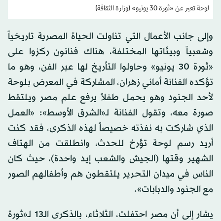
لوحة تعبر عن «ثورة 30 يونيو» (وزارة الثقافة)
وإلى جانب الأعمال التي تناولت الحياة المصرية تاريخياً
وشعبياً وبيئاتها المختلفة، هناك فنانون ركزوا على
«ثورة 30 يونيو» وحاولوا التأريخ لها عبر الفن، وهو ما
تؤكده الفنانة أماني زهران، المشاركة في المعرض بلوحة
لأحد الجنود وهو يحمل طفلاً يرفع علم مصر ويلتقط
صورة معه، وتقول الفنانة لـ«الشرق الأوسط»: «العمل
الذي شاركت به نفذته خصيصاً لهذه الذكرى، فقد كنت
أريد رسم لوحة تؤرخ للحدث، وانطلقت من الهتاف
الشهير وقتها (الجيش والشعب إيد واحدة)، حيث كان
الناس في ميدان التحرير يلتقطون هم وأطفالهم الصور
مع الجنود والدبابات».
يشار إلى أن مصر احتفلت، الثلاثاء، بالذكرى الـ13 لـ«ثورة