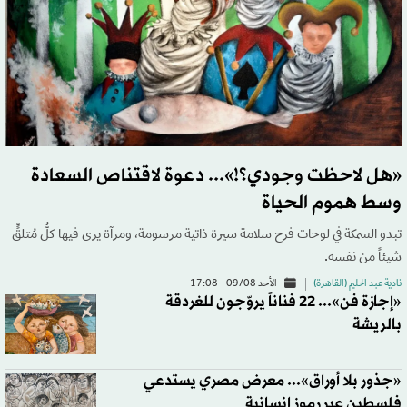
«هل لاحظت وجودي؟!»... دعوة لاقتناص السعادة
وسط هموم الحياة
تبدو السمكة في لوحات فرح سلامة سيرة ذاتية مرسومة، ومرآة يرى فيها كلُّ مُتلقٍّ
شيئاً من نفسه.
نادية عبد الحليم (القاهرة)
الأحد 09/08 - 17:08
«إجازة فن»... 22 فناناً يروّجون للغردقة
بالريشة
«جذور بلا أوراق»... معرض مصري يستدعي
فلسطين عبر رموز إنسانية