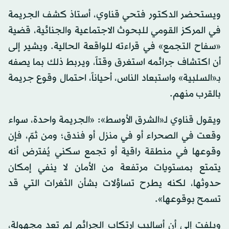
ويستحضر الدكتور فتحي قناوي، أستاذ كشف الجريمة
في المركز القومي للبحوث الاجتماعية والجنائية، قضية
«سفاح التجمع» في قراءته للواقعة الحالية. ويشير إلى
أن اكتشاف جرائمه استغرق وقتاً، ويربط ذلك بما يصفه
بـ«السلبية» واستبعاد الناس، أحياناً، احتمال وقوع جريمة
بالقرب منهم.
ويقول قناوي لـ«الشرق الأوسط»: «الجريمة واحدة، سواء
وقعت في الصحراء أو في منزل أو فندق؛ ومن ثمّ، فإن
وقوعها في منطقة راقية أو تجمع سكني يُفترض أنه
يتمتع بمستويات مرتفعة من الأمان لا ينفي إمكان
حدوثها، لكنه يطرح تساؤلات بشأن الثغرات التي قد
تسمح بوقوعها».
ويلفت إلى أن أساليب ارتكاب الجرائم لم تعد مجهولة،