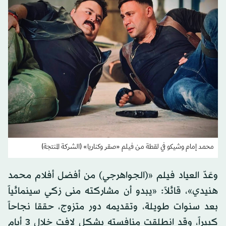
محمد إمام وشيكو في لقطة من فيلم «صقر وكناريا» (الشركة المنتجة)
وعَدّ العياد فيلم «(الجواهرجي) من أفضل أفلام محمد
هنيدي»، قائلاً: «يبدو أن مشاركته منى زكي سينمائياً
بعد سنوات طويلة، وتقديمه دور متزوج، حققا نجاحاً
كبيراً، وقد انطلقت منافسته بشكل لافت خلال 3 أيام