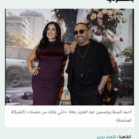
أحمد السقا وياسمين عبد العزيز بطلا «خلّي بالك من نفسك» (الشركة
المنتجة)
القاهرة :
انتصار دردير