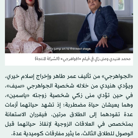
محمد هنيدي ومنى زكي في فيلم «الجواهرجي» (الشركة المنتجة)
«الجواهرجي» من تأليف عمر طاهر وإخراج إسلام خيري،
ويؤدي هنيدي من خلاله شخصية الجواهرجي «سيف»،
في حين تؤدي منى زكي شخصية زوجته «ياسمين»،
وهما يعيشان حياة مضطربة؛ إذ تشهد حياتهما أزمات
عدة تقودهما إلى الطلاق مرتين، فيقرران الاستعانة
بمتخصص في العلاقات الزوجية لإنقاذ حياتهما قبل
الوصول للطلاق الثالث، ما يثير مفارقات كوميدية عدة.