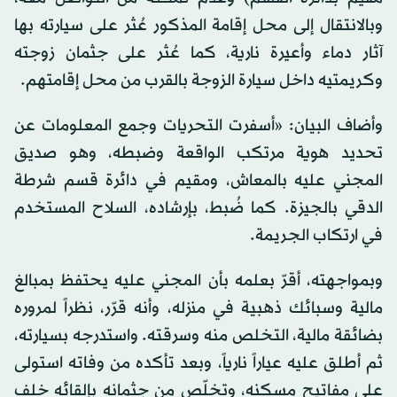
وبالانتقال إلى محل إقامة المذكور عُثر على سيارته بها
آثار دماء وأعيرة نارية، كما عُثر على جثمان زوجته
وكريمتيه داخل سيارة الزوجة بالقرب من محل إقامتهم.
وأضاف البيان: «أسفرت التحريات وجمع المعلومات عن
تحديد هوية مرتكب الواقعة وضبطه، وهو صديق
المجني عليه بالمعاش، ومقيم في دائرة قسم شرطة
الدقي بالجيزة. كما ضُبط، بإرشاده، السلاح المستخدم
في ارتكاب الجريمة.
وبمواجهته، أقرّ بعلمه بأن المجني عليه يحتفظ بمبالغ
مالية وسبائك ذهبية في منزله، وأنه قرّر، نظراً لمروره
بضائقة مالية، التخلص منه وسرقته. واستدرجه بسيارته،
ثم أطلق عليه عياراً نارياً، وبعد تأكده من وفاته استولى
على مفاتيح مسكنه، وتخلّص من جثمانه بإلقائه خلف