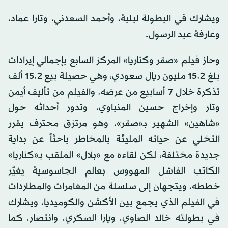
ويشارك في البطولة لبلبة، وأحمد السعدني، وتارا عماد،
وعارفة عبد الرسول.
وحاز فيلم «صقر وكناريا» المركز السابع بإجمالي إيرادات
بلغ 15.2 مليون ريال سعودي، وهي حصيلة بيع 15.2 ألف
تذكرة خلال 7 أسابيع من عرضه. والفيلم من تأليف أيمن
وتار وإخراج حسين المنباوي، وتدور أحداثه حول
«شاهين» الشهير بـ«صقر»، وهو مرتزق محترف يقرر
التخلي عن حياته المليئة بالمخاطر باحثاً عن بداية
جديدة مختلفة، لكن لقاءه مع «بلال» الملقب بـ«كناريا»
الكاتب الفاشل المهووس بعالم الجاسوسية يغيّر
خططه، ويتجهان إلى سلسلة من المغامرات والمطاردات
في الفيلم الذي يجمع بين الأكشن والكوميديا، ويشارك
في بطولته خالد الصاوي، ويارا السكري، وانتصار، كما