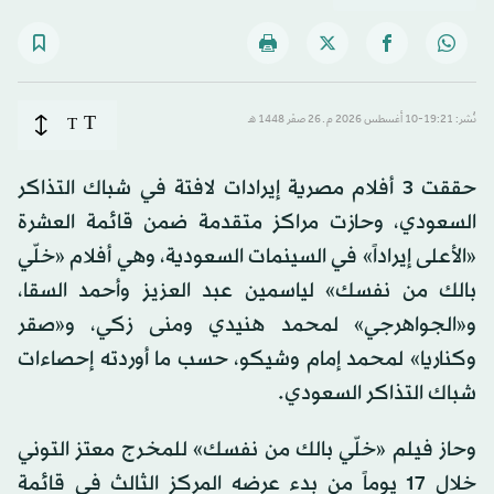
T
نُشر: 19:21-10 أغسطس 2026 م ـ 26 صفَر 1448 هـ
T
حققت 3 أفلام مصرية إيرادات لافتة في شباك التذاكر
السعودي، وحازت مراكز متقدمة ضمن قائمة العشرة
«الأعلى إيراداً» في السينمات السعودية، وهي أفلام «خلّي
بالك من نفسك» لياسمين عبد العزيز وأحمد السقا،
و«الجواهرجي» لمحمد هنيدي ومنى زكي، و«صقر
وكناريا» لمحمد إمام وشيكو، حسب ما أوردته إحصاءات
شباك التذاكر السعودي.
وحاز فيلم «خلّي بالك من نفسك» للمخرج معتز التوني
خلال 17 يوماً من بدء عرضه المركز الثالث في قائمة