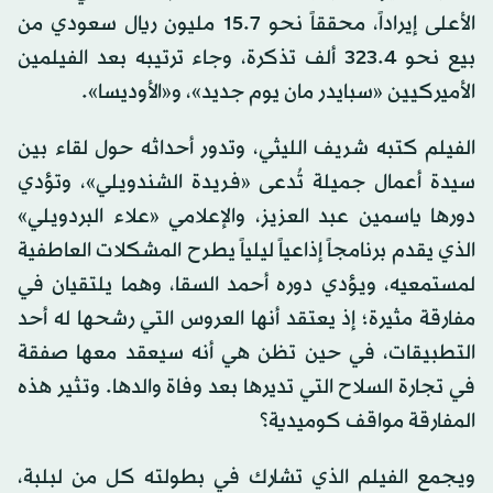
الأعلى إيراداً، محققاً نحو 15.7 مليون ريال سعودي من
بيع نحو 323.4 ألف تذكرة، وجاء ترتيبه بعد الفيلمين
الأميركيين «سبايدر مان يوم جديد»، و«الأوديسا».
الفيلم كتبه شريف الليثي، وتدور أحداثه حول لقاء بين
سيدة أعمال جميلة تُدعى «فريدة الشندويلي»، وتؤدي
دورها ياسمين عبد العزيز، والإعلامي «علاء البردويلي»
الذي يقدم برنامجاً إذاعياً ليلياً يطرح المشكلات العاطفية
لمستمعيه، ويؤدي دوره أحمد السقا، وهما يلتقيان في
مفارقة مثيرة؛ إذ يعتقد أنها العروس التي رشحها له أحد
التطبيقات، في حين تظن هي أنه سيعقد معها صفقة
في تجارة السلاح التي تديرها بعد وفاة والدها. وتثير هذه
المفارقة مواقف كوميدية؟
ويجمع الفيلم الذي تشارك في بطولته كل من لبلبة،