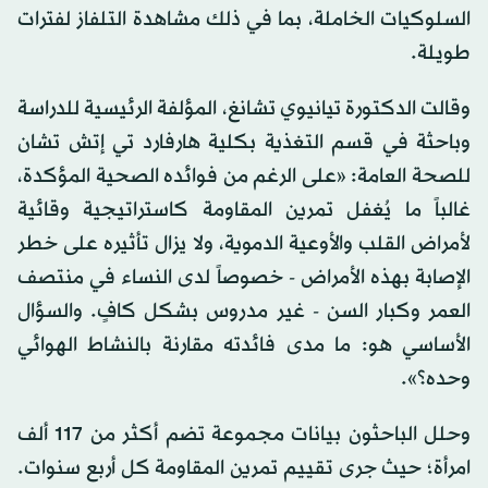
السلوكيات الخاملة، بما في ذلك مشاهدة التلفاز لفترات
طويلة.
وقالت الدكتورة تيانيوي تشانغ، المؤلفة الرئيسية للدراسة
وباحثة في قسم التغذية بكلية هارفارد تي إتش تشان
للصحة العامة: «على الرغم من فوائده الصحية المؤكدة،
غالباً ما يُغفل تمرين المقاومة كاستراتيجية وقائية
لأمراض القلب والأوعية الدموية، ولا يزال تأثيره على خطر
الإصابة بهذه الأمراض - خصوصاً لدى النساء في منتصف
العمر وكبار السن - غير مدروس بشكل كافٍ. والسؤال
الأساسي هو: ما مدى فائدته مقارنة بالنشاط الهوائي
وحده؟».
وحلل الباحثون بيانات مجموعة تضم أكثر من 117 ألف
امرأة؛ حيث جرى تقييم تمرين المقاومة كل أربع سنوات.