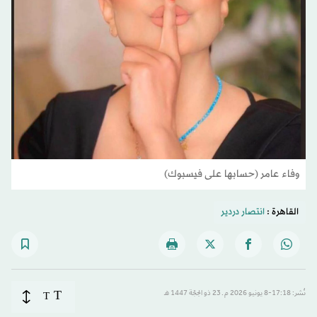
وفاء عامر (حسابها على فيسبوك)
القاهرة :
انتصار دردير
T
نُشر: 17:18-8 يونيو 2026 م ـ 23 ذو الحِجّة 1447 هـ
T