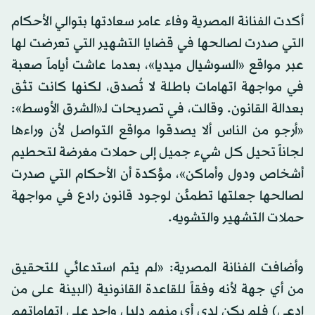
أكدت الفنانة المصرية وفاء عامر سعادتها بتوالي الأحكام
التي صدرت لصالحها في قضايا التشهير التي تعرضت لها
عبر مواقع «السوشيال ميديا»، بعدما عاشت أياماً صعبة
في مواجهة اتهامات باطلة لا تُصدق، لكنها كانت تثق
بعدالة القانون. وقالت، في تصريحات لـ«الشرق الأوسط»:
«أرجو من الناس ألا يصدقوا مواقع التواصل لأن وراءها
لجاناً تحيل كل شيء جميل إلى حملات مغرضة لتحطيم
أشخاص ودول وأماكن»، مؤكدة أن الأحكام التي صدرت
لصالحها جعلتها تطمئن لوجود قانون رادع في مواجهة
حملات التشهير والتشويه.
وأضافت الفنانة المصرية: «لم يتم استدعائي للتحقيق
من أي جهة لأنه وفقاً للقاعدة القانونية (البينة على من
ادعى) فلم يكن لدى أي منهم دليل واحد على اتهاماتهم