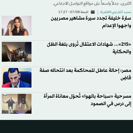
الكبرى، جدلاً واسعاً على مواقع التواصل الاجتماعي.
محمد الكفراوي (القاهرة)
الجمعة 07/08 - 17:27
سارة خليفة تجدد سيرة مشاهير مصريين
واجهوا الإعدام
«215»... شهادات الاعتقال تُروَى بلغة الظلّ
والحكاية
مصر: إحالة عاطل للمحاكمة بعد انتحاله صفة
قاضٍ
مسرحية «سباحة بالهوا» تُحوّل معاناة المرأة
إلى درس في الصمود