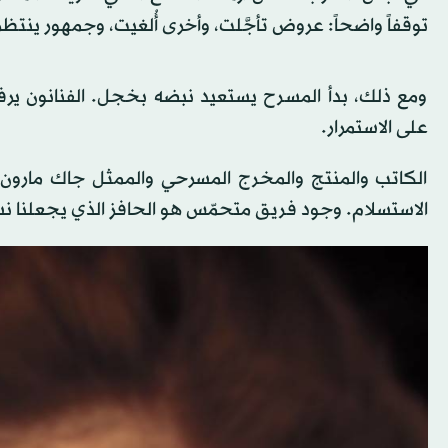
توقفاً واضحاً: عروض تأجَّلت، وأخرى أُلغيت، وجمهور ينتظر ظر
ومع ذلك، بدأ المسرح يستعيد نبضه بخجل. الفنانون ير
على الاستمرار.
الكاتب والمنتج والمخرج المسرحي والممثل جاك مارون 
الاستسلام. وجود فريق متحمّس هو الحافز الذي يجعلنا نس