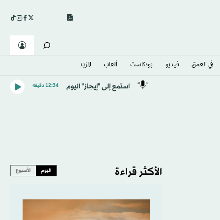
في العمق
فيديو
بودكاست
ألعاب
المزيد
استمع إلى "إيجاز" اليوم
12:34 دقيقه
الأكثر قراءة
اليوم
الأسبوع