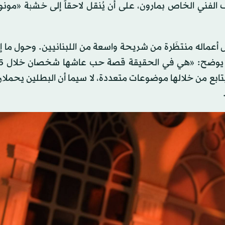
للمرة الأولى عام 2019 في المحترف الفني الخاص بمارون، على أن يُنقل لاحقاً إلى خشبة «مونو
أعماله منتظَرة من شريحة واسعة من اللبنانيين. وحول ما إ
ابع من خلالها موضوعات متعددة، لا سيما أن البطلين يحملان 