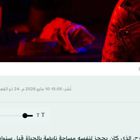
نُشر: 15:05-10 مايو 2026 م ـ 24 ذو القِعدة 1447 هـ
T
T
مسرح، الذي كان يحجز لنفسه مساحة نابضة بالحياة قبل سنوا