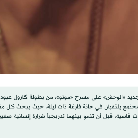
له الجديد «الوحش» على مسرح «مونو»، من بطولة كارول عبود
تمع يلتقيان في حانة فارغة ذات ليلة، حيث يبحث كل من
رات قاسية، قبل أن تنمو بينهما تدريجياً شرارة إنسانية صغ