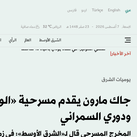
عربي
English
Türkçe
اردو
فارسى
الجمعة,
7 أغسطس 2026
-
23 صفَر 1448 هـ
الرياض
℃
32
سماء صافية
الشرق الأوسط​
العالم
الرأي
ا
تفشي الكوليرا في تشاد يودي بحياة 13 شخصا
آخر الأخبار
يوميات الشرق
جاك مارون يقدم مسرحية «ال
ودوري السمراني
المخرج المسرحي قال لـ«الشرق الأوسط»: في ز