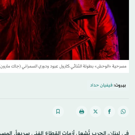
مسرحية «الوحش» بطولة الثنائي كارول عبود ودوري السمراني (جاك مارون)
بيروت:
فيفيان حداد
في لبنان، الحرب تُشعل أزمات القطاع الفني سريعاً. ال