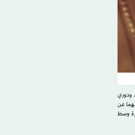
، ودوري
هما عن
يرة وسط