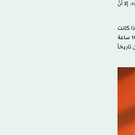
»، إلا أنَّ
ذا كانت
«الوحش» تحمل لمسةً رومانسيةً وسط الظروف القاسية، يوضح: «هي في الحقيقة قصة حب عاشها شخصان خلال 16 ساعة
تاريخاً