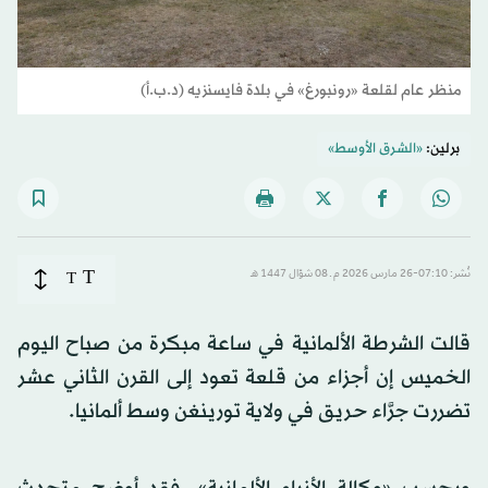
منظر عام لقلعة «رونبورغ» في بلدة فايسنزيه (د.ب.أ)
برلين:
«الشرق الأوسط»
T
نُشر: 07:10-26 مارس 2026 م ـ 08 شوّال 1447 هـ
T
قالت الشرطة الألمانية في ساعة مبكرة من صباح اليوم
الخميس إن أجزاء من قلعة تعود إلى القرن الثاني عشر
تضررت جرَّاء حريق في ولاية تورينغن وسط ألمانيا.