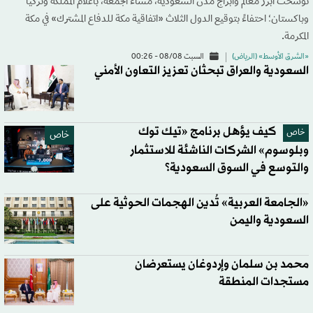
توشّحت أبرز معالم وأبراج مدن السعودية، مساء الجمعة، بأعلام المملكة وتركيا
وباكستان؛ احتفاءً بتوقيع الدول الثلاث «اتفاقية مكة للدفاع المشترك» في مكة
المكرمة.
«الشرق الأوسط» (الرياض)
السبت 08/08 - 00:26
السعودية والعراق تبحثان تعزيز التعاون الأمني
كيف يؤهل برنامج «تيك توك
خاص
خاص
وبلوسوم» الشركات الناشئة للاستثمار
والتوسع في السوق السعودية؟
«الجامعة العربية» تُدين الهجمات الحوثية على
السعودية واليمن
محمد بن سلمان وإردوغان يستعرضان
مستجدات المنطقة