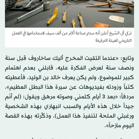
تركي آل الشيخ أعلن أنه ستتم صناعة أكثر من ألف سيف لاستخدامها في العمل
التاريخي (هيئة الترفيه)
وتابع: «عندما التقيت المخرج أليك ساخاروف قبل سنة
ونصف سنة لعرض الفكرة عليه، قابلني بعدم اهتمام
كبير للموضوع، ولم يكن يعرف خالد بن الوليد، فأعطيته
كتباً وزودته بفيديوهات عن سيرة هذا البطل العظيم»،
مردفاً: «بعد 3 أيام كلمني وصوته مرهق ويقول: (لم أنَم
جيداً خلال هذه الأيام والسبب انبهاري بهذه الشخصية
ورغبتي الملحة لتنفيذ هذا العمل)، وذكَّرته بهذه القصة
اليوم مازحاً».