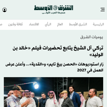
الرئيسية
الشرق الأوسط​
العالم
الرأي
الاقتصاد
ثقافة وفنون
صح
يوميات الشرق
تركي آل الشيخ يتابع تحضيرات فيلم «خالد بن
الوليد»
زار استوديوهات «الحصن بيغ تايم» و«القدية»... وأعلن عرض
العمل في 2027