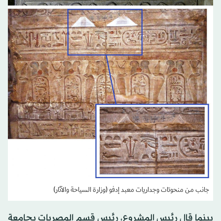
جانب من منحوتات وجداريات معبد إدفو (وزارة السياحة والآثار)
بينما قال رئيس المشروع، رئيس قسم المصريات بجامعة