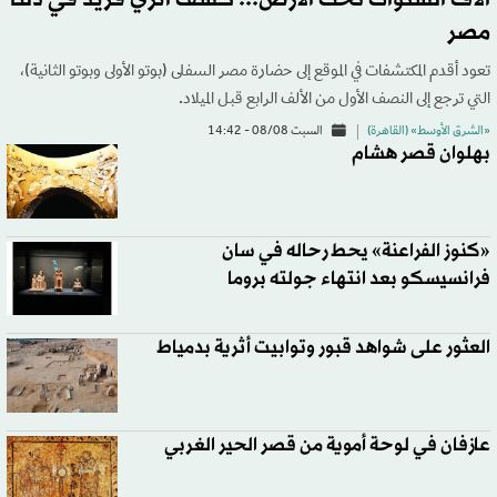
آلاف السنوات تحت الأرض... كشف أثري فريد في دلتا
مصر
تعود أقدم المكتشفات في الموقع إلى حضارة مصر السفلى (بوتو الأولى وبوتو الثانية)،
التي ترجع إلى النصف الأول من الألف الرابع قبل الميلاد.
«الشرق الأوسط» (القاهرة)
السبت 08/08 - 14:42
بهلوان قصر هشام
«كنوز الفراعنة» يحط رحاله في سان
فرانسيسكو بعد انتهاء جولته بروما
العثور على شواهد قبور وتوابيت أثرية بدمياط
عازفان في لوحة أموية من قصر الحير الغربي