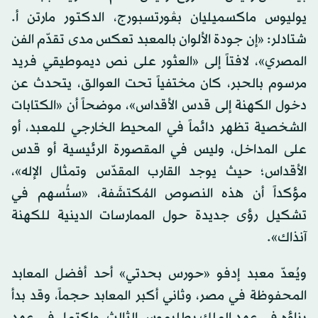
يوليوس ماكسميليان بڨورتسبورج، الدكتور مارتن أ.
شتادلر: «إن جودة الألوان بالمعبد تعكس مدى تقدّم الفن
المصري»، لافتاً إلى «العثور على نص ديموطيقي فريد
مرسوم بالحبر، كان مختفياً تحت العوالق، يتحدث عن
دخول الكهنة إلى قدس الأقداس»، موضحاً أن «الكتابات
الشخصية تظهر دائماً في المحيط الخارجي للمعبد، أو
على المداخل، وليس في المقصورة الرئيسية أو قدس
الأقداس؛ حيث يوجد القارب المقدّس وتمثال الإله»،
مؤكداً أن هذه النصوص المُكتشَفة، «ستُسهم في
تشكيل رؤى جديدة حول الممارسات الدينية للكهنة
آنذاك».
ويُعدّ معبد إدفو «حورس بحدتي» أحد أفضل المعابد
المحفوظة في مصر، وثاني أكبر المعابد حجماً، وقد بدأ
بناؤه في عهد الملك بطليموس الثالث، واكتمل في عهد