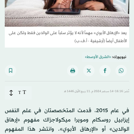
يعد «الإرهاق الأبوي» مهماً لأنه لا يؤثر سلباً على الوالدين فقط ولكن على
الأطفال أيضاً (أرشيفية - أ.ف.ب)
نيويورك:
«الشرق الأوسط»
T
نُشر: 16:16-14 سبتمبر 2024 م ـ 11 ربيع الأول 1446 هـ
T
في عام 2015، قدمت المتخصصتان في علم النفس
إيزابيل روسكام ومويرا ميكولاجزاك مفهوم «إرهاق
الوالدين» أو «الإرهاق الأبوي». وانتشر هذا المفهوم