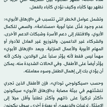
نظهر بها كآباء وكيف نؤدي كآباء بالفعل.
وتشمل عوامل الخطر التي تتسبب في «الإرهاق الأبوي»:
عدم وجود مُثُل عليا أبوية «مستدامة»، والسعي للكمال
الأبوي، والافتقار إلى دعم الأسرة وشبكات الدعم الأخرى،
والشركاء غير الداعمين، والتوزيع غير العادل للأدوار أو
المهام الأبوية والأعمال المنزلية. ويعد «الإرهاق الأبوي»
مهماً ليس فقط لأنه يؤثر سلباً على الوالدين، ولكن لأنه
يؤثر أيضاً على الأطفال. وفي الحالات الشديدة منه، يمكن
أن يؤدي بك إلى إهمال الطفل وسوء معاملته.
وحسب «سيكولوجي توداي»، فإن الأطفال الذين تجري
تنشئتهم في بيئة مصابة بـ«الإرهاق الأبوي» سيكونون
«أكثر تركيزاً على ذاتهم وأكثر تطلباً وأقل ميلاً إلى
الامتثال لرغبات والديهم»، أو بعبارة أخرى، سوف يكونون