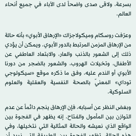
بسرعة، ولاقى صدى واضحاً لدى الآباء في جميع أنحاء
العالم.
وعرّفت روسكام وميكولاجزاك «الإرهاق الأبوي» بأنه حالة
من الإرهاق المزمن المرتبط بالدور الأبوي. ويمكن أن يؤدي
ذلك إلى الشعور بالذنب والعار، والابتعاد العاطفي عن
الأطفال، وتخيلات الهروب، والشعور بالضجر من دورنا
الأبوي أو الندم عليه، وفق ما ذكره موقع «سيكولوجي
توداي» المَعنيّ بالصحة النفسية والعقلية والعلوم
السلوكية.
وبغض النظر عن أسبابه، فإن الإرهاق ينجم دائماً عن عدم
التوازن بين المأمول والمُتاح. إنه يظهر في الفجوة بين
الواقع الذي نعيشه والحالة المثالية التي نتخيلها، وفي
هذه الحالة، تظهر الفجوة بين الطريقة التي نريد أن