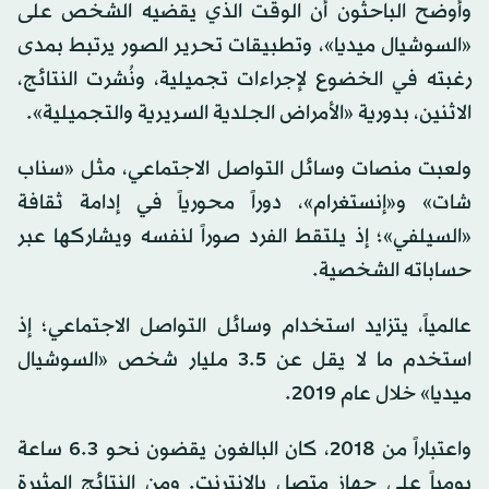
وأوضح الباحثون أن الوقت الذي يقضيه الشخص على
«السوشيال ميديا»، وتطبيقات تحرير الصور يرتبط بمدى
رغبته في الخضوع لإجراءات تجميلية، ونُشرت النتائج،
الاثنين، بدورية «الأمراض الجلدية السريرية والتجميلية».
ولعبت منصات وسائل التواصل الاجتماعي، مثل «سناب
شات» و«إنستغرام»، دوراً محورياً في إدامة ثقافة
«السيلفي»؛ إذ يلتقط الفرد صوراً لنفسه ويشاركها عبر
حساباته الشخصية.
عالمياً، يتزايد استخدام وسائل التواصل الاجتماعي؛ إذ
استخدم ما لا يقل عن 3.5 مليار شخص «السوشيال
ميديا» خلال عام 2019.
واعتباراً من 2018، كان البالغون يقضون نحو 6.3 ساعة
يومياً على جهاز متصل بالإنترنت. ومن النتائج المثيرة