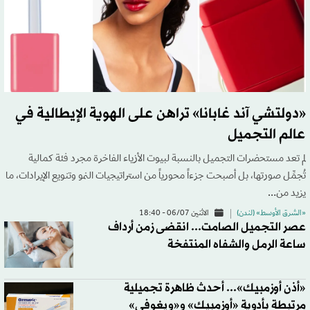
«دولتشي آند غابانا» تراهن على الهوية الإيطالية في
عالم التجميل
لم تعد مستحضرات التجميل بالنسبة لبيوت الأزياء الفاخرة مجرد فئة كمالية
تُجمِّل صورتها، بل أصبحت جزءاً محورياً من استراتيجيات النمو وتنويع الإيرادات، ما
يزيد من…
«الشرق الأوسط» (لندن)
الاثنين 06/07 - 18:40
عصر التجميل الصامت... انقضى زمن أرداف
ساعة الرمل والشفاه المنتفخة
«أذن أوزمبيك»... أحدث ظاهرة تجميلية
مرتبطة بأدوية «أوزمبيك» و«ويغوفي»