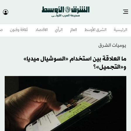
الرئيسية
الشرق الأوسط​
العالم
الرأي
الاقتصاد
ثقافة وفنون
صح
يوميات الشرق
ما العلاقة بين استخدام «السوشيال ميديا»
و«التجميل»؟