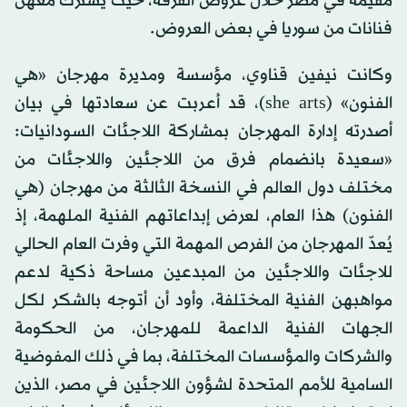
مقيمة في مصر خلال عروض الفرقة، حيث يشترك معهنّ
فنانات من سوريا في بعض العروض.
وكانت نيفين قناوي، مؤسسة ومديرة مهرجان «هي
الفنون» (she arts)، قد أعربت عن سعادتها في بيان
أصدرته إدارة المهرجان بمشاركة اللاجئات السودانيات:
«سعيدة بانضمام فرق من اللاجئين واللاجئات من
مختلف دول العالم في النسخة الثالثة من مهرجان (هي
الفنون) هذا العام، لعرض إبداعاتهم الفنية الملهمة، إذ
يُعدّ المهرجان من الفرص المهمة التي وفرت العام الحالي
للاجئات واللاجئين من المبدعين مساحة ذكية لدعم
مواهبهن الفنية المختلفة، وأود أن أتوجه بالشكر لكل
الجهات الفنية الداعمة للمهرجان، من الحكومة
والشركات والمؤسسات المختلفة، بما في ذلك المفوضية
السامية للأمم المتحدة لشؤون اللاجئين في مصر، الذين