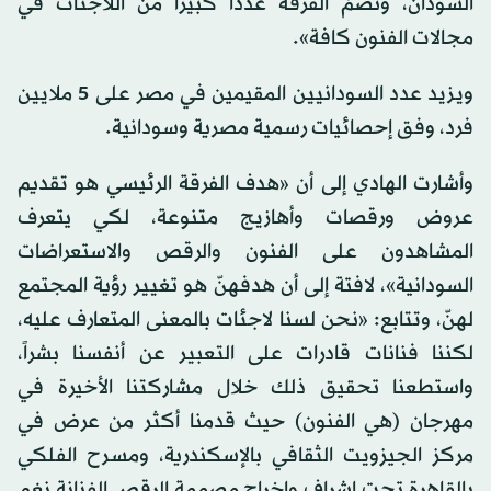
السودان، وتضمّ الفرقة عدداً كبيراً من اللاجئات في
مجالات الفنون كافة».
ويزيد عدد السودانيين المقيمين في مصر على 5 ملايين
فرد، وفق إحصائيات رسمية مصرية وسودانية.
وأشارت الهادي إلى أن «هدف الفرقة الرئيسي هو تقديم
عروض ورقصات وأهازيج متنوعة، لكي يتعرف
المشاهدون على الفنون والرقص والاستعراضات
السودانية»، لافتة إلى أن هدفهنّ هو تغيير رؤية المجتمع
لهنّ، وتتابع: «نحن لسنا لاجئات بالمعنى المتعارف عليه،
لكننا فنانات قادرات على التعبير عن أنفسنا بشراً،
واستطعنا تحقيق ذلك خلال مشاركتنا الأخيرة في
مهرجان (هي الفنون) حيث قدمنا أكثر من عرض في
مركز الجيزويت الثقافي بالإسكندرية، ومسرح الفلكي
بالقاهرة تحت إشراف وإخراج مصممة الرقص الفنانة نغم